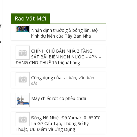
Rao Vặt Mới
Y
Nhận định trước giờ bóng lăn, Đội
hình dự kiến của Tây Ban Nha
À
CHÍNH CHỦ BÁN NHÀ 2 TẦNG
SÁT BÃI BIỂN NON NƯỚC – 4PN –
ĐANG CHO THUÊ 16 triệu/tháng
Công dụng của tai bàn, vấu bàn
sắt
Máy chiếc rót có phễu chứa
Đồng Hồ Nhiệt Độ Yamaki 0–650°C
Là Gì? Cấu Tạo, Thông Số Kỹ
Thuật, Ưu Điểm Và Ứng Dụng