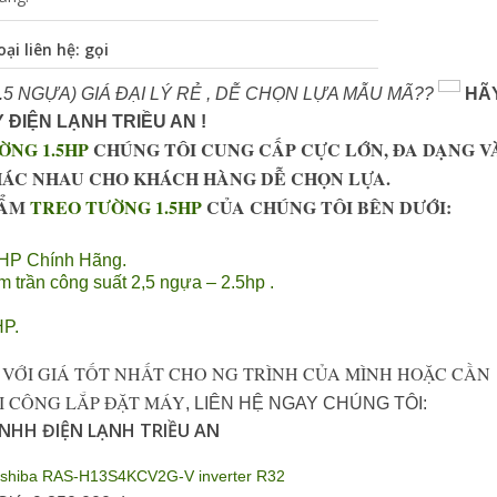
ại liên hệ: gọi
.5 NGỰA) GIÁ ĐẠI LÝ RẺ , DỄ CHỌN LỰA MẪU MÃ??
HÃ
 ĐIỆN LẠNH TRIỀU AN !
ỜNG 1.5HP
CHÚNG TÔI CUNG CẤP CỰC LỚN, ĐA DẠNG V
HÁC NHAU CHO KHÁCH HÀNG DỄ CHỌN LỰA.
HẨM
TREO TƯỜNG 1.5HP
CỦA CHÚNG TÔI BÊN DƯỚI:
HP Chính Hãng.
trần công suất 2,5 ngựa – 2.5hp .
HP.
VỚI GIÁ TỐT NHẤT CHO NG TRÌNH CỦA MÌNH HOẶC CẦN
HI CÔNG LẮP ĐẶT MÁY
, LIÊN HỆ NGAY CHÚNG TÔI:
NHH ĐI
Ệ
N L
Ạ
NH TRI
Ề
U AN
 Toshiba RAS-H13S4KCV2G-V inverter R32