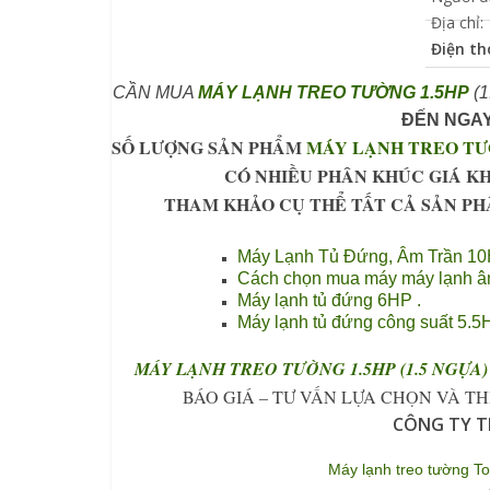
Địa chỉ:
Điện tho
CẦN MUA
MÁY LẠNH TREO TƯỜNG 1.5HP
(1
ĐẾN NGAY
SỐ LƯỢNG SẢN PHẨM
MÁY LẠNH TREO TƯ
CÓ NHIỀU PHÂN KHÚC GIÁ K
THAM KHẢO CỤ THỂ TẤT CẢ SẢN P
Máy Lạnh Tủ Đứng, Âm Trần 10
Cách chọn mua máy máy lạnh âm 
Máy lạnh tủ đứng 6HP .
Máy lạnh tủ đứng công suất 5.5
MÁY LẠNH TREO TƯỜNG 1.5HP (1.5 NGỰA)
BÁO GIÁ – TƯ VẤN LỰA CHỌN VÀ T
CÔNG TY T
Máy lạnh treo tường