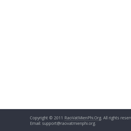
Copyright © 2011
RaoVatMienPhi.Org
. All rights rese
Email: support@raovatmienphi.org.