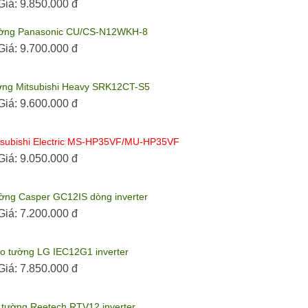
Giá:
9.850.000 đ
tường Panasonic CU/CS-N12WKH-8
Giá:
9.700.000 đ
tường Mitsubishi Heavy SRK12CT-S5
Giá:
9.600.000 đ
itsubishi Electric MS-HP35VF/MU-HP35VF
Giá:
9.050.000 đ
tường Casper GC12IS dòng inverter
Giá:
7.200.000 đ
eo tường LG IEC12G1 inverter
Giá:
7.850.000 đ
o tường Reetech RTV12 inverter