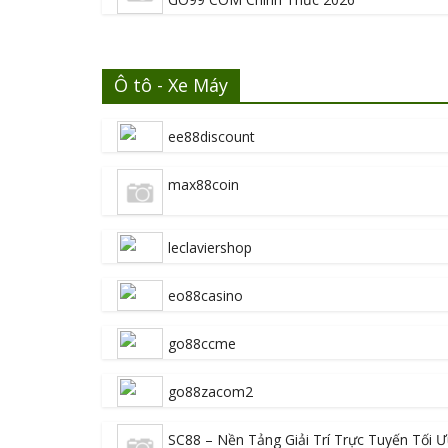
Ô tô - Xe Máy
ee88discount
max88coin
leclaviershop
eo88casino
go88ccme
go88zacom2
SC88 – Nền Tảng Giải Trí Trực Tuyến Tối 