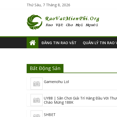
Thứ Sáu, 7 Tháng 8, 2026
ĐĂNG TIN RAO VẶT
QUẢN LÝ TIN RAO 
Bất Động Sản
Gamenohu Lol
UY88 | Sân Chơi Giải Trí Hàng Đầu Với Th
Chào Mừng 188K
SHBET