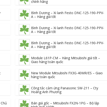
chính hãng
y
Bình Dương – Xi lanh Festo DNC-125-190-PPV-
A – Hàng giá tốt
Bình Dương – Xi lanh Festo DNC-125-190-PPV-
A – Hàng giá tốt
Bình Dương – Xi lanh Festo DNC-125-190-PPV-
A – Hàng giá tốt
Module L61P-CM – Hàng Mitsubishi giá tốt –
Giao hàng toàn quốc
t
New Module Mitsubishi FX3G-40MR/ES – Giao
hàng toàn quốc
Công tắc cảm ứng Panasonic SW-211 – Cty
Hoàng Anh Phương
 Chủ
Bán giá gốc – Mitsubishi FX2N-1PG – Bộ lập
trình mới 100%