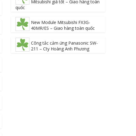
Mitsubishi giá tốt – Giao hàng toàn
quốc
New Module Mitsubishi FX3G-
40MR/ES – Giao hàng toàn quốc
Công tắc cảm ứng Panasonic SW-
211 – Cty Hoàng Anh Phương