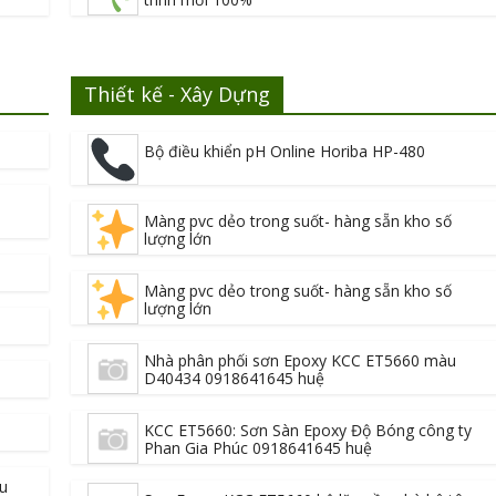
Thiết kế - Xây Dựng
Bộ điều khiển pH Online Horiba HP-480
Màng pvc dẻo trong suốt- hàng sẵn kho số
lượng lớn
Màng pvc dẻo trong suốt- hàng sẵn kho số
lượng lớn
Nhà phân phối sơn Epoxy KCC ET5660 màu
D40434 0918641645 huệ
KCC ET5660: Sơn Sàn Epoxy Độ Bóng công ty
Phan Gia Phúc 0918641645 huệ
Ưu