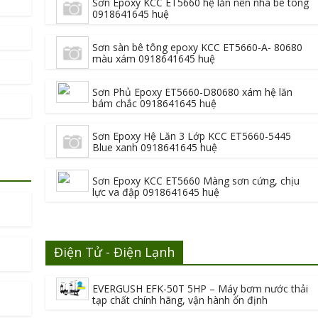
Sơn Epoxy KCC ET5660 hệ lăn nền nhà bê tông
0918641645 huệ
Sơn sàn bê tông epoxy KCC ET5660-A- 80680
màu xám 0918641645 huệ
Sơn Phủ Epoxy ET5660-D80680 xám hệ lăn
bám chắc 0918641645 huệ
Sơn Epoxy Hệ Lăn 3 Lớp KCC ET5660-5445
Blue xanh 0918641645 huệ
Sơn Epoxy KCC ET5660 Màng sơn cứng, chịu
lực va đập 0918641645 huệ
Điện Tử - Điện Lạnh
EVERGUSH EFK-50T 5HP – Máy bơm nước thải
tạp chất chính hãng, vận hành ổn định