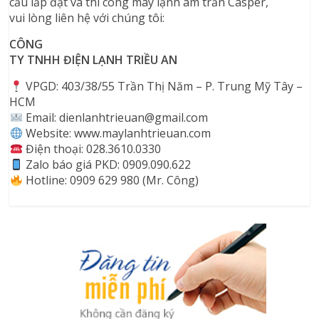
cầu lắp đặt
và thi công
máy lạnh
âm trần Casper
,
vui lòng liên hệ
với chúng tôi
:
CÔNG
TY TNHH ĐIỆN LẠNH TRIỀU AN
VPGD: 403/38/55 Trần Thị Năm – P. Trung Mỹ Tây –
HCM
Email: dienlanhtrieuan@gmail.com
Website: www.maylanhtrieuan.com
️ Điện thoại: 028.3610.0330
Zalo báo giá PKD: 0909.090.622
Hotline: 0909 629 980 (Mr. Công)