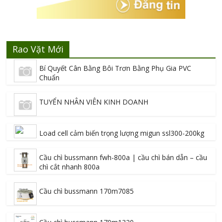
Rao Vặt Mới
Bí Quyết Cân Bằng Bôi Trơn Bằng Phụ Gia PVC
Chuẩn
TUYỂN NHÂN VIÊN KINH DOANH
Load cell cảm biến trọng lượng migun ssl300-200kg
Cầu chì bussmann fwh-800a | cầu chì bán dẫn – cầu
chì cắt nhanh 800a
Cầu chì bussmann 170m7085