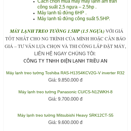
Cách chọn mua máy máy lạnh âm trần
công suất 2,5 ngựa – 2.5hp .
Máy lạnh tủ đứng 6HP .
Máy lạnh tủ đứng công suất 5.5HP.
MÁY LẠNH TREO TƯỜNG 1.5HP (1.5 NGỰA)
VỚI GIÁ
TỐT NHẤT CHO NG TRÌNH CỦA MÌNH HOẶC CẦN BÁO
GIÁ – TƯ VẤN LỰA CHỌN VÀ THI CÔNG LẮP ĐẶT MÁY
,
LIÊN HỆ NGAY CHÚNG TÔI:
CÔNG TY TNHH ĐI
Ệ
N L
Ạ
NH TRI
Ề
U AN
Máy lạnh treo tường Toshiba RAS-H13S4KCV2G-V inverter R32
Giá:
9.850.000 đ
Máy lạnh treo tường Panasonic CU/CS-N12WKH-8
Giá:
9.700.000 đ
Máy lạnh treo tường Mitsubishi Heavy SRK12CT-S5
Giá:
9.600.000 đ