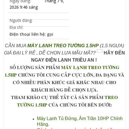
Ngày đăng:
Tháng 7 9,
2026 9:46 sáng
Người đăng:
Địa chỉ:
Điện thoại liên hệ: gọi
CẦN MUA
MÁY LẠNH TREO TƯỜNG 1.5HP
(1.5 NGỰA)
GIÁ ĐẠI LÝ RẺ , DỄ CHỌN LỰA MẪU MÃ??
HÃY ĐẾN
NGAY ĐIỆN LẠNH TRIỀU AN !
SỐ LƯỢNG SẢN PHẨM
MÁY LẠNH TREO TƯỜNG
1.5HP
CHÚNG TÔI CUNG CẤP CỰC LỚN, ĐA DẠNG VÀ
CÓ NHIỀU PHÂN KHÚC GIÁ KHÁC NHAU CHO
KHÁCH HÀNG DỄ CHỌN LỰA.
THAM KHẢO CỤ THỂ TẤT CẢ SẢN PHẨM
TREO
TƯỜNG 1.5HP
CỦA CHÚNG TÔI BÊN DƯỚI:
Máy Lạnh Tủ Đứng, Âm Trần 10HP Chính
Hãng.