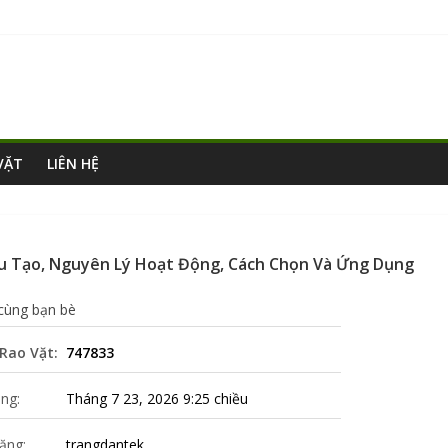
VẶT
LIÊN HỆ
ấu Tạo, Nguyên Lý Hoạt Động, Cách Chọn Và Ứng Dụng
 cùng bạn bè
Rao Vặt:
747833
ng:
Tháng 7 23, 2026 9:25 chiều
ăng:
trangdantek