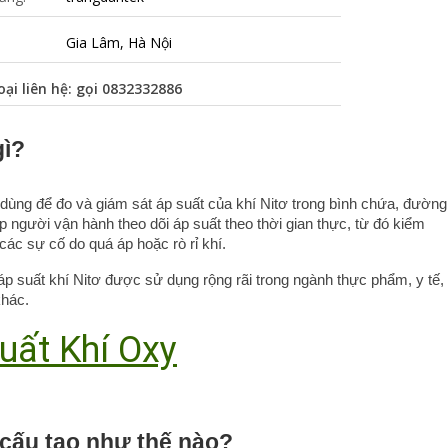
Gia Lâm, Hà Nội
oại liên hệ: gọi
0832332886
gì?
n dùng để đo và giám sát áp suất của khí Nitơ trong bình chứa, đường 
p người vận hành theo dõi áp suất theo thời gian thực, từ đó kiểm 
các sự cố do quá áp hoặc rò rỉ khí.
áp suất khí Nitơ được sử dụng rộng rãi trong ngành thực phẩm, y tế, 
khác.
uất Khí Oxy
 cấu tạo như thế nào?