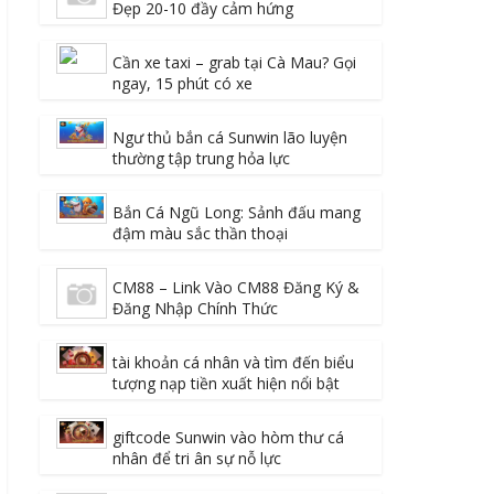
Đẹp 20-10 đầy cảm hứng
Cần xe taxi – grab tại Cà Mau? Gọi
ngay, 15 phút có xe
Ngư thủ bắn cá Sunwin lão luyện
thường tập trung hỏa lực
Bắn Cá Ngũ Long: Sảnh đấu mang
đậm màu sắc thần thoại
CM88 – Link Vào CM88 Đăng Ký &
Đăng Nhập Chính Thức
tài khoản cá nhân và tìm đến biểu
tượng nạp tiền xuất hiện nổi bật
giftcode Sunwin vào hòm thư cá
nhân để tri ân sự nỗ lực