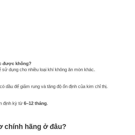
ác được không?
hể sử dụng cho nhiều loại khí không ăn mòn khác.
 dầu để giảm rung và tăng độ ổn định của kim chỉ thị.
 định kỳ từ 
6–12 tháng
.
tơ chính hãng ở đâu?