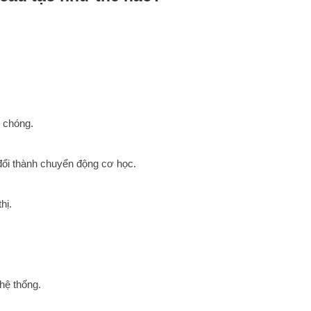
h chóng.
đổi thành chuyển động cơ học.
hị.
 hệ thống.