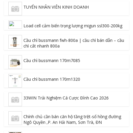
TUYỂN NHÂN VIÊN KINH DOANH
Load cell cảm biến trọng lượng migun ssl300-200kg
Cầu chì bussmann fwh-800a | cầu chì bán dẫn – cầu
chì cắt nhanh 800a
Cầu chì bussmann 170m7085
Cầu chì bussmann 170m1320
33WIN Trải Nghiệm Cá Cược Đỉnh Cao 2026
Chính chủ cần bán căn hộ tầng trệt-sổ hồng đường
Ngô Quyền ,P. An Hải Nam, Sơn Trà, ĐN