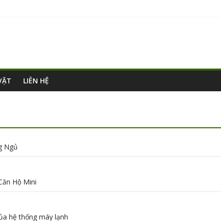
VẶT
LIÊN HỆ
g Ngủ
Căn Hộ Mini
của hệ thống máy lạnh