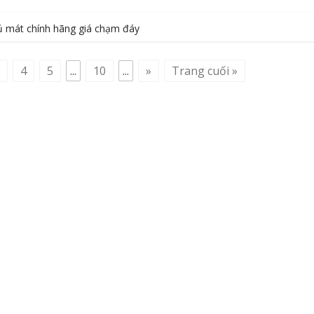
tủ mát chính hãng giá chạm đáy
4
5
...
10
...
»
Trang cuối »