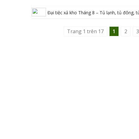
Đại tiệc xả kho Tháng 8 – Tủ lạnh, tủ đông, 
Trang 1 trên 17
1
2
3