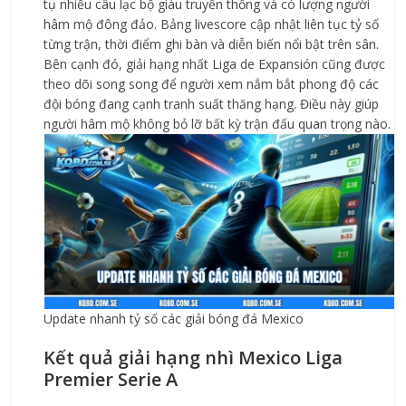
tụ nhiều câu lạc bộ giàu truyền thống và có lượng người
hâm mộ đông đảo. Bảng livescore cập nhật liên tục tỷ số
từng trận, thời điểm ghi bàn và diễn biến nổi bật trên sân.
Bên cạnh đó, giải hạng nhất Liga de Expansión cũng được
theo dõi song song để người xem nắm bắt phong độ các
đội bóng đang cạnh tranh suất thăng hạng. Điều này giúp
người hâm mộ không bỏ lỡ bất kỳ trận đấu quan trọng nào.
Update nhanh tỷ số các giải bóng đá Mexico
Kết quả giải hạng nhì Mexico Liga
Premier Serie A