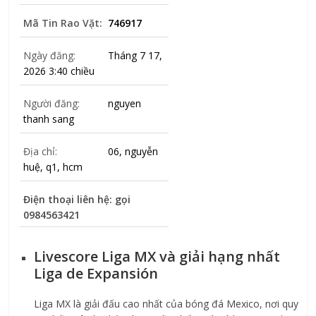
Mã Tin Rao Vặt:
746917
Ngày đăng:
Tháng 7 17,
2026 3:40 chiều
Người đăng:
nguyen
thanh sang
Địa chỉ:
06, nguyễn
huệ, q1, hcm
Điện thoại liên hệ: gọi
0984563421
Livescore Liga MX và giải hạng nhất
Liga de Expansión
Liga MX là giải đấu cao nhất của bóng đá Mexico, nơi quy