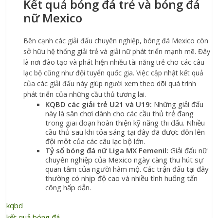
Kết quả bóng đá trẻ và bóng đá
nữ Mexico
Bên cạnh các giải đấu chuyên nghiệp, bóng đá Mexico còn
sở hữu hệ thống giải trẻ và giải nữ phát triển mạnh mẽ. Đây
là nơi đào tạo và phát hiện nhiều tài năng trẻ cho các câu
lạc bộ cũng như đội tuyển quốc gia. Việc cập nhật kết quả
của các giải đấu này giúp người xem theo dõi quá trình
phát triển của những cầu thủ tương lai.
KQBD các giải trẻ U21 và U19:
Những giải đấu
này là sân chơi dành cho các cầu thủ trẻ đang
trong giai đoạn hoàn thiện kỹ năng thi đấu. Nhiều
cầu thủ sau khi tỏa sáng tại đây đã được đôn lên
đội một của các câu lạc bộ lớn.
Tỷ số bóng đá nữ Liga MX Femenil:
Giải đấu nữ
chuyên nghiệp của Mexico ngày càng thu hút sự
quan tâm của người hâm mộ. Các trận đấu tại đây
thường có nhịp độ cao và nhiều tình huống tấn
công hấp dẫn.
kqbd
kết quả bóng đá