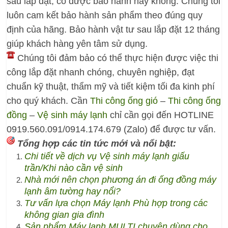
sau lắp đặt, có được bảo hành hay không. Chúng tôi
luôn cam kết bảo hành sản phẩm theo đúng quy
định của hãng. Bảo hành vật tư sau lắp đặt 12 tháng
giúp khách hàng yên tâm sử dụng.
Chúng tôi đảm bảo có thể thực hiện được việc thi
công lắp đặt nhanh chóng, chuyên nghiệp, đạt
chuẩn kỹ thuật, thẩm mỹ và tiết kiệm tối đa kinh phí
cho quý khách. Cần
Thi công ống gió
–
Thi công ống
đồng
–
Vệ sinh máy lạnh
chỉ cần gọi đến
HOTLINE
0919.560.091/0914.174.679 (Zalo)
để được tư vấn.
Tổng hợp các tin tức mới và nổi bật:
Chi tiết về dịch vụ Vệ sinh máy lạnh giấu
trần/Khi nào cần vệ sinh
Nhà mới nên chọn phương án đi ống đồng máy
lạnh âm tường hay nổi?
Tư vấn lựa chọn Máy lạnh Phù hợp trong các
không gian gia đình
Sản phẩm Máy lạnh MULTI chuyên dùng cho