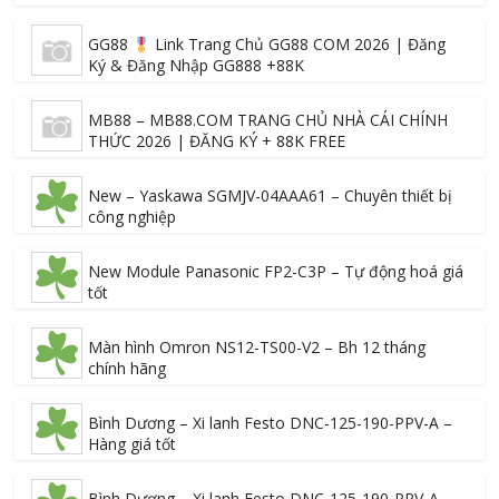
GG88
Link Trang Chủ GG88 COM 2026 | Đăng
Ký & Đăng Nhập GG888 +88K
MB88 – MB88.COM TRANG CHỦ NHÀ CÁI CHÍNH
THỨC 2026 | ĐĂNG KÝ + 88K FREE
New – Yaskawa SGMJV-04AAA61 – Chuyên thiết bị
công nghiệp
New Module Panasonic FP2-C3P – Tự động hoá giá
tốt
Màn hình Omron NS12-TS00-V2 – Bh 12 tháng
chính hãng
Bình Dương – Xi lanh Festo DNC-125-190-PPV-A –
Hàng giá tốt
Bình Dương – Xi lanh Festo DNC-125-190-PPV-A –