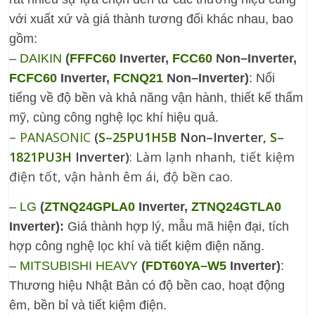
với xuất xứ và giá thành tương đối khác nhau, bao
gồm:
–
DAIKIN
(
FFFC60
Inverter,
FCC60
Non–Inverter,
FCFC60
Inverter,
FCNQ21
Non–Inverter)
: Nổi
tiếng về độ bền và khả năng vận hành, thiết kế thẩm
mỹ, cùng công nghệ lọc khí hiệu quả.
–
PANASONIC
(
S–25PU1H5B
Non–Inverter,
S–
1821PU3H
Inverter)
: Làm lạnh nhanh, tiết kiệm
điện tốt, vận hành êm ái, độ bền cao.
–
LG
(
ZTNQ24GPLA0
Inverter,
ZTNQ24GTLA0
Inverter):
Giá thành hợp lý, mẫu mã hiện đại, tích
hợp công nghệ lọc khí và tiết kiệm điện năng.
–
MITSUBISHI HEAVY
(
FDT60YA–W5
Inverter)
:
Thương hiệu Nhật Bản có độ bền cao, hoạt động
êm, bền bỉ và tiết kiệm điện.