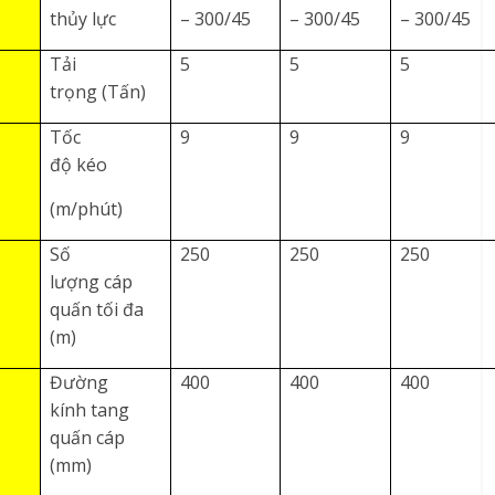
thủy lực
– 300/45
– 300/45
– 300/45
Tải
5
5
5
trọng (Tấn)
Tốc
9
9
9
độ kéo
(m/phút)
Số
250
250
250
lượng cáp
quấn tối đa
(m)
Đường
400
400
400
kính tang
quấn cáp
(mm)