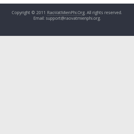
Copyright © 2011
RaoVatMienPhi.Org
. All rights reserved.
Email: support@raovatmienphi.org.