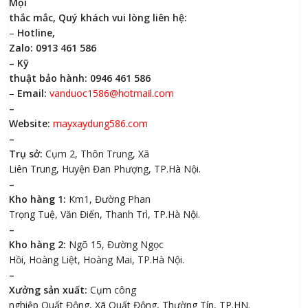
Mọi
thắc mắc, Quý khách vui lòng liên hệ:
–
Hotline,
Zalo: 0913 461 586
– Kỹ
thuật bảo hành: 0946 461 586
–
Email:
vanduoc1586@hotmail.com
–
Website:
mayxaydung586.com
–
Trụ sở:
Cụm 2, Thôn Trung, Xã
Liên Trung, Huyện Đan Phượng, TP.Hà Nội.
–
Kho hàng 1:
Km1, Đường Phan
Trọng Tuệ, Văn Điển, Thanh Trì, TP.Hà Nội.
–
Kho hàng 2:
Ngõ 15, Đường Ngọc
Hồi, Hoàng Liệt, Hoàng Mai, TP.Hà Nội.
–
Xưởng sản xuất:
Cụm công
nghiệp Quất Động, Xã Quất Động, Thường Tín, TP.HN.