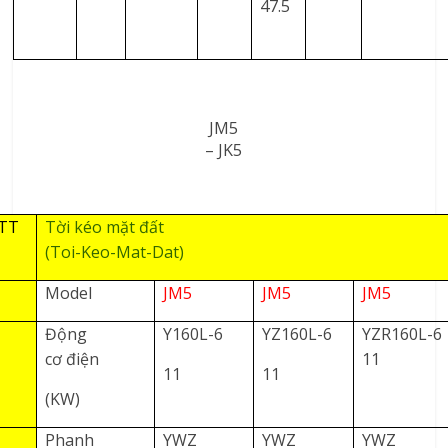
47.5
JM5
– JK5
TT
Tời kéo mặt đất
(Toi-Keo-Mat-Dat)
Model
JM5
JM5
JM5
Động
Y160L-6
YZ160L-6
YZR160L-6
cơ điện
11
11
11
(KW)
Phanh
YWZ
YWZ
YWZ