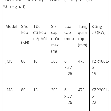
Shanghai)
Model
Sức
Tốc
Số
Loại
Tang
Động
kéo
độ kéo
cáp
cáp
quấn
cơ (KW)
m/phút
quấn
(mm)
cáp
(KN)
max
(mm)
(m)
JM8
80
10
300
6
475
YZR180L-
x 37
6;
– 26
15
JM8
80
15
300
6
475
YZR200L-
x 37
6;
– 26
22