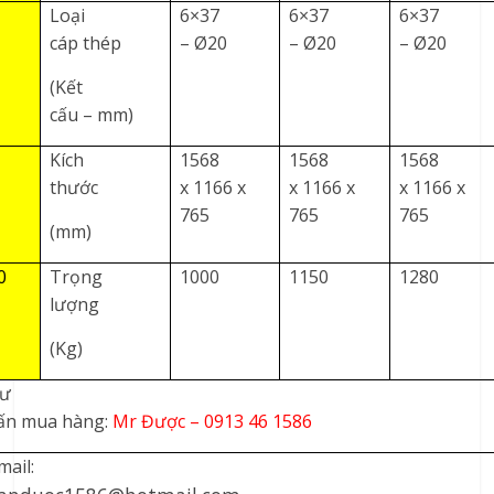
Loại
6×37
6×37
6×37
cáp thép
– Ø20
– Ø20
– Ø20
(Kết
cấu – mm)
Kích
1568
1568
1568
thước
x 1166 x
x 1166 x
x 1166 x
765
765
765
(mm)
0
Trọng
1000
1150
1280
lượng
(Kg)
ư
ấn mua hàng:
Mr Được – 0913 46 1586
mail: