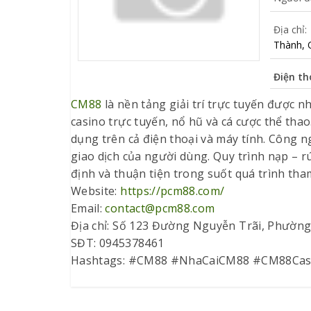
Địa chỉ:
Thành, 
Điện th
CM88
là nền tảng giải trí trực tuyến được 
casino trực tuyến, nổ hũ và cá cược thể thao
dụng trên cả điện thoại và máy tính. Công n
giao dịch của người dùng. Quy trình nạp – r
định và thuận tiện trong suốt quá trình tham
Website:
https://pcm88.com/
Email:
contact@pcm88.com
Địa chỉ: Số 123 Đường Nguyễn Trãi, Phường
SĐT: 0945378461
Hashtags: #CM88 #NhaCaiCM88 #CM88Cas