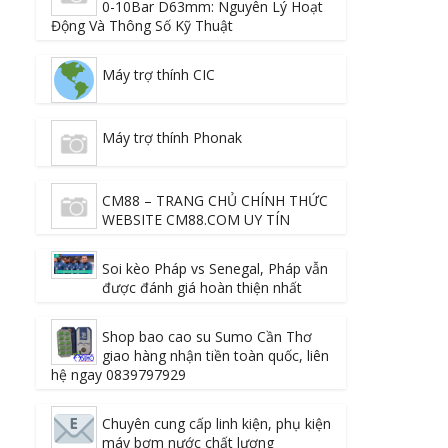
0-10Bar D63mm: Nguyên Lý Hoạt
Động Và Thông Số Kỹ Thuật
Máy trợ thính CIC
Máy trợ thính Phonak
CM88 – TRANG CHỦ CHÍNH THỨC
WEBSITE CM88.COM UY TÍN
Soi kèo Pháp vs Senegal, Pháp vẫn
được đánh giá hoàn thiện nhất
Shop bao cao su Sumo Cần Thơ
giao hàng nhận tiền toàn quốc, liên
hệ ngay 0839797929
Chuyên cung cấp linh kiện, phụ kiện
máy bơm nước chất lượng