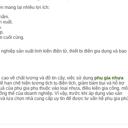
n mang lại nhiều lợi ích:
phẩm.
n xuất.
.
p.
m cuối cùng.
 nghiệp sản xuất linh kiện điện tử, thiết bị điện gia dụng và bao
cao về chất lượng và độ tin cậy, việc sử dụng
phụ gia nhựa
ể hạn chế hiện tượng tích tụ điện tích, giảm bám bụi và hỗ trợ
uả của phụ gia phụ thuộc vào loại nhựa, điều kiện gia công, mô
tổng thể của doanh nghiệp. Vì vậy, trước khi áp dụng vào sản
ế và lựa chọn nhà cung cấp uy tín để được tư vấn hệ phụ gia ph