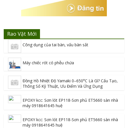
Rao Vặt Mới
Công dụng của tai bàn, vấu bàn sắt
Máy chiếc rót có phễu chứa
Đồng Hồ Nhiệt Độ Yamaki 0–650°C Là Gì? Cấu Tạo,
Thông Số Kỹ Thuật, Ưu Điểm Và Ứng Dụng
EPOXY kcc: Sơn lót EP118-Sơn phủ ET5660 sàn nhà
máy 0918641645 huệ
EPOXY kcc: Sơn lót EP118-Sơn phủ ET5660 sàn nhà
máy 0918641645 huệ