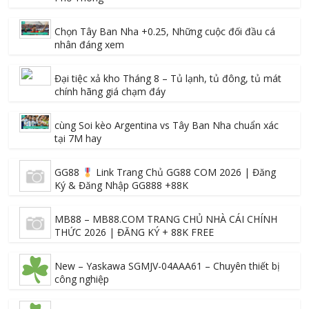
Chọn Tây Ban Nha +0.25, Những cuộc đối đầu cá
nhân đáng xem
Đại tiệc xả kho Tháng 8 – Tủ lạnh, tủ đông, tủ mát
chính hãng giá chạm đáy
cùng Soi kèo Argentina vs Tây Ban Nha chuẩn xác
tại 7M hay
GG88
Link Trang Chủ GG88 COM 2026 | Đăng
Ký & Đăng Nhập GG888 +88K
MB88 – MB88.COM TRANG CHỦ NHÀ CÁI CHÍNH
THỨC 2026 | ĐĂNG KÝ + 88K FREE
New – Yaskawa SGMJV-04AAA61 – Chuyên thiết bị
công nghiệp