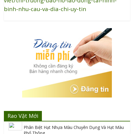
viet/thi-truong-bao-ho-lao-dong-tai-ninh-
binh-nhu-cau-va-dia-chi-uy-tin
Rao Vặt Mới
Phân Biệt Hạt Nhựa Màu Chuyên Dụng Và Hạt Màu
Phổ Thông