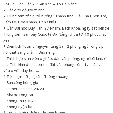
K500/…Tôn Đản – P. An Khê – Tp Đà Nẵng
– Kiệt ô tô đỗ trước nhà
– Trung tâm tỏa đi tứ hướng : Thanh Khê, Hải Châu, Sơn Trà,
Cẩm Lệ, Hòa Khánh, Liên Chiểu
+ Gần Đại học Duy Tân, Sư Phạm, Bách Khoa, ngay sát bến xe
Trung tâm, sân bay Quốc tế Đà Nẵng (chưa tới 10 phút chạy
xe)…
+ Diện tích 105m2 (nguyên tầng 3) – 2 phòng ngủ rộng vip –
nội thất sang chảnh. Bếp riêng.
– Thích hợp sinh viên ở ghép, dân văn phòng, người đi làm, ở
gia đình, kinh doanh online, đặt văn phòng công ty, giáo viên
vừa ở vừa dạy học …
* Tiện nghi – Rộng rãi – Thông thoáng
– Ban công hóng gió
– Camera an ninh 24/24
– Nhà xe rộng rãi
– Không thú cưng
– Không ngập lụt
* Giá : 11 triệu/tháng (thương lượng)