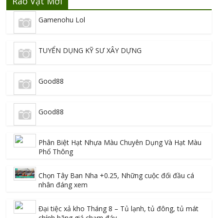
Rao Vặt Mới
Gamenohu Lol
TUYỂN DỤNG KỸ SƯ XÂY DỰNG
Good88
Good88
Phân Biệt Hạt Nhựa Màu Chuyên Dụng Và Hạt Màu
Phổ Thông
Chọn Tây Ban Nha +0.25, Những cuộc đối đầu cá
nhân đáng xem
Đại tiệc xả kho Tháng 8 – Tủ lạnh, tủ đông, tủ mát
chính hãng giá chạm đáy