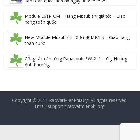
tiền toàn quốc, liên hệ ngay 0839797929
Module L61P-CM – Hàng Mitsubishi giá tốt – Giao
hàng toàn quốc
New Module Mitsubishi FX3G-40MR/ES – Giao hàng
toàn quốc
Công tắc cảm ứng Panasonic SW-211 – Cty Hoàng
Anh Phương
Copyright © 2011
RaoVatMienPhi.Org
. All rights reserved.
Email: support@raovatmienphi.org.