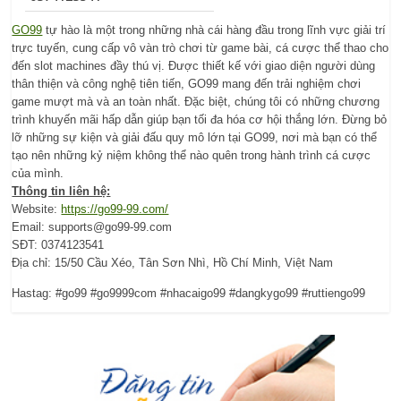
GO99
 tự hào là một trong những nhà cái hàng đầu trong lĩnh vực giải trí 
trực tuyến, cung cấp vô vàn trò chơi từ game bài, cá cược thể thao cho 
đến slot machines đầy thú vị. Được thiết kế với giao diện người dùng 
thân thiện và công nghệ tiên tiến, GO99 mang đến trải nghiệm chơi 
game mượt mà và an toàn nhất. Đặc biệt, chúng tôi có những chương 
trình khuyến mãi hấp dẫn giúp bạn tối đa hóa cơ hội thắng lớn. Đừng bỏ 
lỡ những sự kiện và giải đấu quy mô lớn tại GO99, nơi mà bạn có thể 
tạo nên những kỷ niệm không thể nào quên trong hành trình cá cược 
của mình.
Thông tin liên hệ:
Website: 
https://go99-99.com/
Email: supports@go99-99.com
SĐT: 0374123541
Địa chỉ: 15/50 Cầu Xéo, Tân Sơn Nhì, Hồ Chí Minh, Việt Nam
Hastag: #go99 #go9999com #nhacaigo99 #dangkygo99 #ruttiengo99