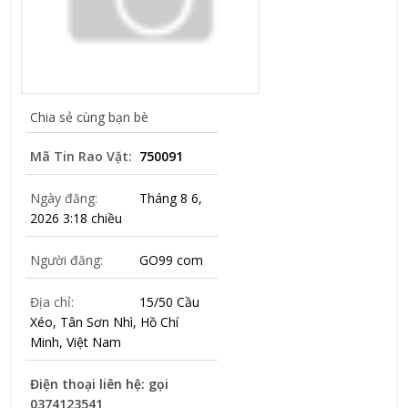
Chia sẻ cùng bạn bè
Mã Tin Rao Vặt:
750091
Ngày đăng:
Tháng 8 6,
2026 3:18 chiều
Người đăng:
GO99 com
Địa chỉ:
15/50 Cầu
Xéo, Tân Sơn Nhì, Hồ Chí
Minh, Việt Nam
Điện thoại liên hệ: gọi
0374123541