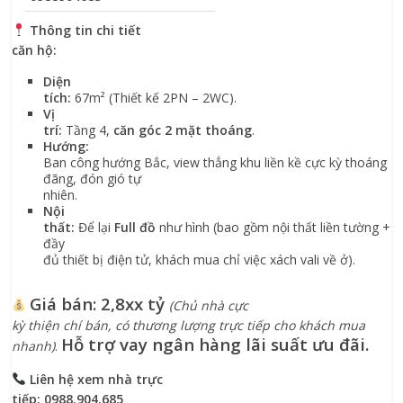
Thông tin chi tiết
căn hộ:
Diện
tích:
67m² (Thiết kế 2PN – 2WC).
Vị
trí:
Tầng 4,
căn góc 2 mặt thoáng
.
Hướng:
Ban công hướng Bắc, view thẳng khu liền kề cực kỳ thoáng
đãng, đón gió tự
nhiên.
Nội
thất:
Để lại
Full đồ
như hình (bao gồm nội thất liền tường +
đầy
đủ thiết bị điện tử, khách mua chỉ việc xách vali về ở).
Giá bán:
2,8xx tỷ
(Chủ nhà cực
kỳ thiện chí bán, có thương lượng trực tiếp cho khách mua
Hỗ trợ vay ngân hàng lãi suất ưu đãi.
nhanh)
.
Liên hệ xem nhà trực
tiếp:
0988.904.685