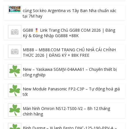
cùng Soi kèo Argentina vs Tây Ban Nha chuẩn xác
tại 7M hay
GG88
Link Trang Chủ GG88 COM 2026 | Đăng
Ký & Đăng Nhập GG888 +88K
MB88 – MB88.COM TRANG CHỦ NHÀ CÁI CHÍNH
THỨC 2026 | ĐĂNG KÝ + 88K FREE
New – Yaskawa SGMJV-04AAA61 – Chuyên thiết bị
công nghiệp
New Module Panasonic FP2-C3P – Tự động hoá giá
tốt
Màn hình Omron NS12-TS00-V2 – Bh 12 tháng
chính hãng
Bình Dương – Xi lanh Festo DNC-125-190-PPV-A –