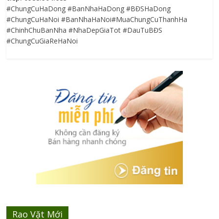
#ChungCuHaDong #BanNhaHaDong #BĐSHaDong
#ChungCuHaNoi #BanNhaHaNoi#MuaChungCuThanhHa
#ChinhChuBanNha #NhaDepGiaTot #DauTuBĐS
#ChungCuGiaReHaNoi
Rao Vặt Mới