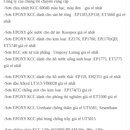
Công ty của chúng tôi chuyên cung cấp :
-Sơn chịu nhiệt KCC 600độ màu bạc, màu đen…giá rẻ nhất
-Sơn EPOXY KCC dành cho sàn bê tông : EP1183,EP118, ET5660 giá rẻ
nhất
-S
ơn EPOXY gốc nước cho dự án
: Korepox giá rẻ nhất
-Sơn EPOXY KCC dành cho kim loại: EZ176, EP1760, EP(170)QD,
ET5740 giá rẻ nhất
-Sơn KCC sơn tự trải phẳng : Unipoxy Lining giá rẻ nhất
-Sơn EPOXY KCC dành cho hồ nước uống sinh hoạt :EP1775, ET5775
giá rẻ nhất
-S
ơn
EPOXY KCC dành cho hồ nước thải: EP118, EH2351 giá rẻ nhất
-Sơn dầu Alkyd LT313-VB0028 giá rẻ nhất
-Sơn KCC chống axit cho kim loại : EP174(T) giá rẻ
-Sơn EPOXY KCC dành cho phòng thí nghiệm giá rẻ ET5500 giá rẻ
-Sơn EPOXY KCC Urethane chống thấm giá rẻ UT6581, Sesenthane
-Sơn EPOXY KCC phủ bóng chống trầy giá rẻ UT5015
-Sơn chống cháy KCC 120p SQ2900 BEAM 60p, 90p, 120p