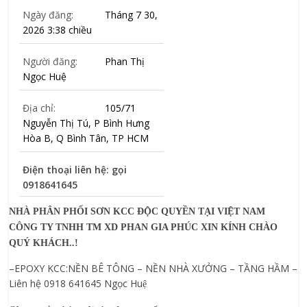
Ngày đăng:
Tháng 7 30,
2026 3:38 chiều
Người đăng:
Phan Thị
Ngọc Huệ
Địa chỉ:
105/71
Nguyễn Thị Tú, P Bình Hưng
Hòa B, Q Bình Tân, TP HCM
Điện thoại liên hệ: gọi
0918641645
NHÀ PHÂN PHỐI SƠN KCC ĐỘC QUYỀN TẠI VIỆT NAM
CÔNG TY TNHH TM XD PHAN GIA PHÚC XIN KÍNH CHÀO
QUÝ KHÁCH..!
–EPOXY KCC:NỀN BÊ TÔNG – NỀN NHÀ XƯỞNG – TẦNG HẦM –
Liên hệ 0918 641645 Ngọc Hu
ệ