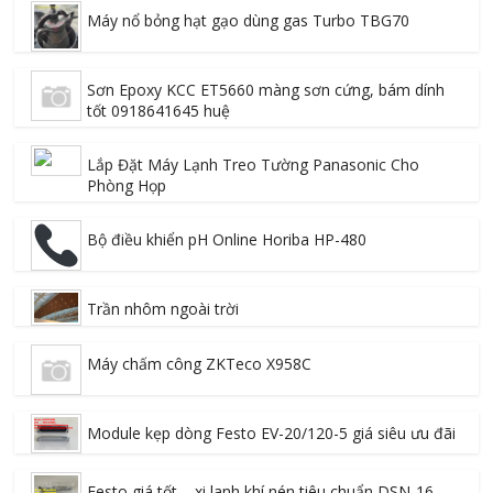
Máy nổ bỏng hạt gạo dùng gas Turbo TBG70
Sơn Epoxy KCC ET5660 màng sơn cứng, bám dính
tốt 0918641645 huệ
Lắp Đặt Máy Lạnh Treo Tường Panasonic Cho
Phòng Họp
Bộ điều khiển pH Online Horiba HP-480
Trần nhôm ngoài trời
Máy chấm công ZKTeco X958C
Module kẹp dòng Festo EV-20/120-5 giá siêu ưu đãi
Festo giá tốt – xi lanh khí nén tiêu chuẩn DSN-16-