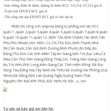
-Sơn chống thấm lộ thiên, không lộ thiên KCC: UC214, UC215 giá rẻ
-Trám trét EPOXY KCC giá rẻ
–
Thi công sơn sàn EPOXY KCC giá rẻ cho dự án
Nh
ậ
n thi công s
ơ
n unipoxy lining t
ự
ph
ẳ
ng,s
ơ
n lăn KCC
qu
ậ
n 1 ,qu
ậ
n 2,qu
ậ
n 3,qu
ậ
n 4,qu
ậ
n 5,qu
ậ
n 6,qu
ậ
n 7,qu
ậ
n 8,qu
ậ
n
9,qu
ậ
n 10,qu
ậ
n 11,qu
ậ
n 12 ,Bình Tân,Bình Chánh,Tân Bình,Tân
Phú,Phú Nhu
ậ
n,Hóc Môn ,C
ủ
Chi,Th
ủ
Đ
ứ
c,Bình Th
ạ
nh,Nhà
Bè,C
ầ
n Giu
ộ
c,C
ầ
n Gi
ờ
,Bình D
ươ
ng,Bình Ph
ướ
c,Bù Đ
ố
p,Bù
Đăng,Th
ủ
Đ
ứ
c.Các t
ỉ
nh Mi
ề
n Tây:An Giang,B
ế
n Tre,B
ạ
c Liêu,Cà
Mau,C
ầ
n Th
ơ
,Ti
ề
n Giang,Đ
ồ
ng Tháp,Sóc Trăng,H
ậ
u Giang,Long
An,Trà Vinh,Vĩnh Long,Kiên Giang.Các T
ỉ
nh mi
ề
n Đông: Bà R
ị
a-
Vũng Tàu,Đ
ồ
ng Nai,Tây Ninh,Hà Tĩnh,H
ả
i D
ươ
ng,H
ả
i Phòng,QUy
Nh
ơ
n,Đà N
ẵ
ng,ĐăK Lak,Qu
ả
ng Ngãi,Qu
ả
ng Nam,Thái
Nguyên,Yên Bái,Vĩnh Phúc,B
ắ
c Ninh,Hà N
ộ
i….v,..vvv
Tư vấn và báo giá xin liên hệ: