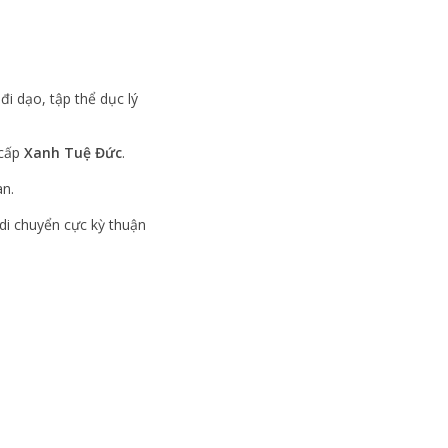
i dạo, tập thể dục lý
 cấp
Xanh Tuệ Đức
.
àn.
 di chuyển cực kỳ thuận