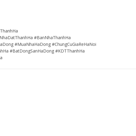
uThanhHa
#NhaDatThanhHa #BanNhaThanhHa
aDong #MuaNhaHaDong #ChungCuGiaReHaNoi
hHa #BatDongSanHaDong #KDTThanhHa
a