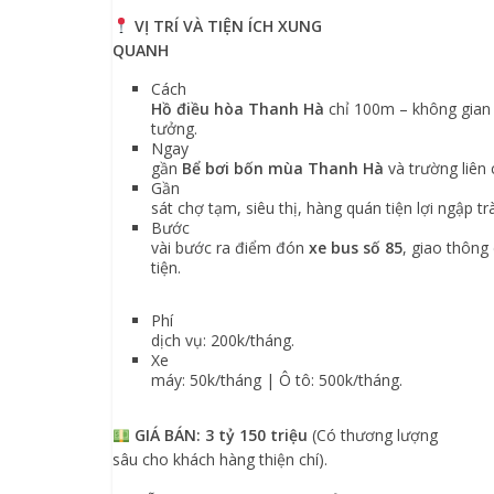
VỊ TRÍ VÀ TIỆN ÍCH XUNG
QUANH
Cách
Hồ điều hòa Thanh Hà
chỉ 100m – không gian đ
tưởng.
Ngay
gần
Bể bơi bốn mùa Thanh Hà
và trường liên
Gần
sát chợ tạm, siêu thị, hàng quán tiện lợi ngập tr
Bước
vài bước ra điểm đón
xe bus số 85
, giao thông
tiện.
Phí
dịch vụ: 200k/tháng.
Xe
máy: 50k/tháng | Ô tô: 500k/tháng.
GIÁ BÁN
:
3 tỷ 150 triệu
(Có thương lượng
sâu cho khách hàng thiện chí).