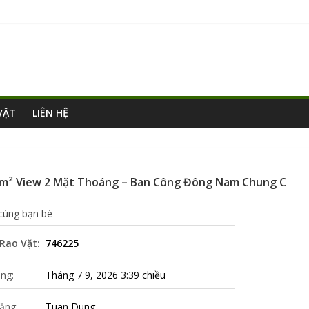
VẶT
LIÊN HỆ
76m² View 2 Mặt Thoáng – Ban Công Đông Nam Chung C
 cùng bạn bè
Rao Vặt:
746225
ng:
Tháng 7 9, 2026 3:39 chiều
ăng:
Tuan Dung