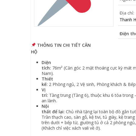
Địa chỉ:
Thanh H
Điện th
THÔNG TIN CHI TIẾT CĂN
HỘ
Diện
tích:
76m² (Căn góc 2 mặt thoáng cực kỳ mát 
Nam).
Thiết
kế:
2 Phòng ngủ, 2 Vệ sinh, Phòng khách & Bếp 
Vị
trí:
Tầng trung (Tầng 6), thuộc khu 6 tòa trong –
an lành.
Nội
thất để lại:
Chủ nhà tặng lại toàn bộ đồ gắn tườ
Trần thạch cao, sàn gỗ, kệ tivi, tủ giày, kệ trang
trên dưới + bếp từ, giường tủ ở cả 2 phòng ngủ
(Khách chỉ việc xách vali về ở).