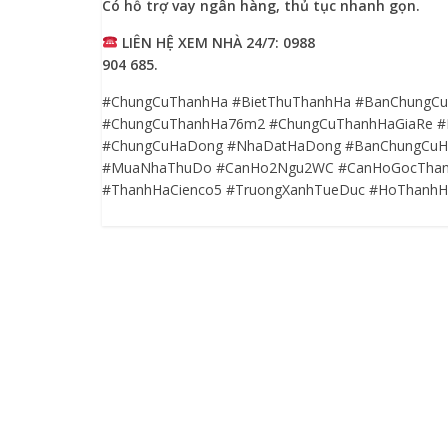
Có hỗ trợ vay ngân hàng, thủ tục nhanh gọn.
LIÊN HỆ XEM NHÀ 24/7:
0988
904 685
.
#ChungCuThanhHa #BietThuThanhHa #BanChungC
#ChungCuThanhHa76m2 #ChungCuThanhHaGiaRe 
#ChungCuHaDong #NhaDatHaDong #BanChungCuH
#MuaNhaThuDo #CanHo2Ngu2WC #CanHoGocThan
#ThanhHaCienco5 #TruongXanhTueDuc #HoThanhH