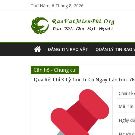
Thứ Năm, 6 Tháng 8, 2026
ĐĂNG TIN RAO VẶT
QUẢN LÝ TIN RAO 
Căn hộ - Chung cư
Quá Rẻ! Chỉ 3 Tỷ 1xx Tr Có Ngay Căn Góc 
Chia sẻ
Mã Tin 
Ngày đă
Người đ