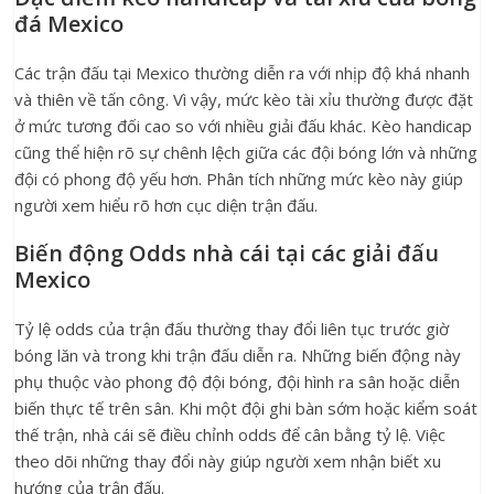
đá Mexico
Các trận đấu tại Mexico thường diễn ra với nhịp độ khá nhanh
và thiên về tấn công. Vì vậy, mức kèo tài xỉu thường được đặt
ở mức tương đối cao so với nhiều giải đấu khác. Kèo handicap
cũng thể hiện rõ sự chênh lệch giữa các đội bóng lớn và những
đội có phong độ yếu hơn. Phân tích những mức kèo này giúp
người xem hiểu rõ hơn cục diện trận đấu.
Biến động Odds nhà cái tại các giải đấu
Mexico
Tỷ lệ odds của trận đấu thường thay đổi liên tục trước giờ
bóng lăn và trong khi trận đấu diễn ra. Những biến động này
phụ thuộc vào phong độ đội bóng, đội hình ra sân hoặc diễn
biến thực tế trên sân. Khi một đội ghi bàn sớm hoặc kiểm soát
thế trận, nhà cái sẽ điều chỉnh odds để cân bằng tỷ lệ. Việc
theo dõi những thay đổi này giúp người xem nhận biết xu
hướng của trận đấu.