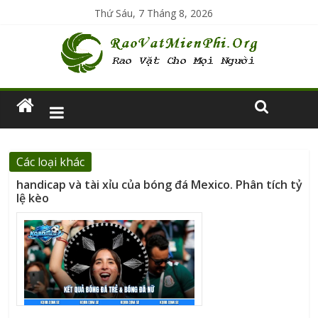
Thứ Sáu, 7 Tháng 8, 2026
Các loại khác
handicap và tài xỉu của bóng đá Mexico. Phân tích tỷ
lệ kèo