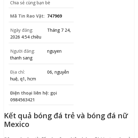
Chia sẻ cùng bạn bè
Mã Tin Rao Vặt:
747969
Ngày đăng:
Tháng 7 24,
2026 4:54 chiều
Người đăng:
nguyen
thanh sang
Địa chỉ:
06, nguyễn
huệ, q1, hcm
Điện thoại liên hệ: gọi
0984563421
Kết quả bóng đá trẻ và bóng đá nữ
Mexico