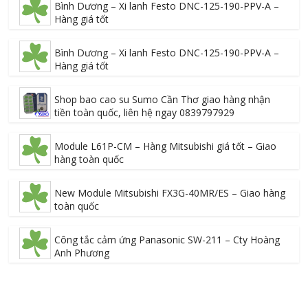
Bình Dương – Xi lanh Festo DNC-125-190-PPV-A –
Hàng giá tốt
Bình Dương – Xi lanh Festo DNC-125-190-PPV-A –
Hàng giá tốt
Shop bao cao su Sumo Cần Thơ giao hàng nhận
tiền toàn quốc, liên hệ ngay 0839797929
Module L61P-CM – Hàng Mitsubishi giá tốt – Giao
hàng toàn quốc
New Module Mitsubishi FX3G-40MR/ES – Giao hàng
toàn quốc
Công tắc cảm ứng Panasonic SW-211 – Cty Hoàng
Anh Phương