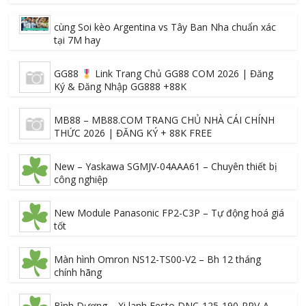
cùng Soi kèo Argentina vs Tây Ban Nha chuẩn xác
tại 7M hay
GG88
Link Trang Chủ GG88 COM 2026 | Đăng
Ký & Đăng Nhập GG888 +88K
MB88 – MB88.COM TRANG CHỦ NHÀ CÁI CHÍNH
THỨC 2026 | ĐĂNG KÝ + 88K FREE
New – Yaskawa SGMJV-04AAA61 – Chuyên thiết bị
công nghiệp
New Module Panasonic FP2-C3P – Tự động hoá giá
tốt
Màn hình Omron NS12-TS00-V2 – Bh 12 tháng
chính hãng
Bình Dương – Xi lanh Festo DNC-125-190-PPV-A –