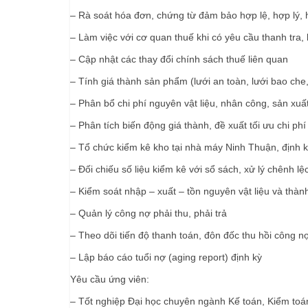
– Rà soát hóa đơn, chứng từ đảm bảo hợp lệ, hợp lý,
– Làm việc với cơ quan thuế khi có yêu cầu thanh tra, 
– Cập nhật các thay đổi chính sách thuế liên quan
– Tính giá thành sản phẩm (lưới an toàn, lưới bao che,
– Phân bổ chi phí nguyên vật liệu, nhân công, sản xuấ
– Phân tích biến động giá thành, đề xuất tối ưu chi phí
– Tổ chức kiểm kê kho tại nhà máy Ninh Thuận, định k
– Đối chiếu số liệu kiểm kê với sổ sách, xử lý chênh lệ
– Kiểm soát nhập – xuất – tồn nguyên vật liệu và thà
– Quản lý công nợ phải thu, phải trả
– Theo dõi tiến độ thanh toán, đôn đốc thu hồi công 
– Lập báo cáo tuổi nợ (aging report) định kỳ
Yêu cầu ứng viên:
– Tốt nghiệp Đại học chuyên ngành Kế toán, Kiểm toá