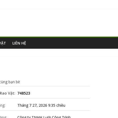
VẶT
LIÊN HỆ
 cùng bạn bè
Rao Vặt:
748523
ng:
Tháng 7 27, 2026 9:35 chiều
ăng:
Công ty TNHH Lưới Công Trình