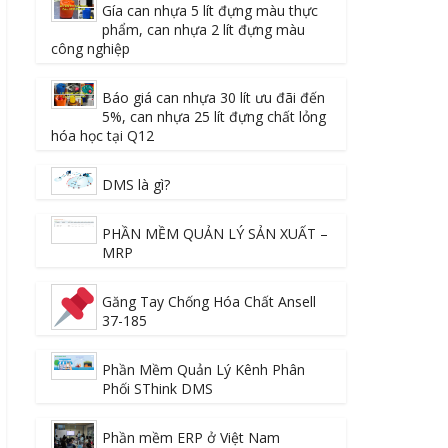
Gía can nhựa 5 lít đựng màu thực
phẩm, can nhựa 2 lít đựng màu
công nghiệp
Báo giá can nhựa 30 lít ưu đãi đến
5%, can nhựa 25 lít đựng chất lỏng
hóa học tại Q12
DMS là gì?
PHẦN MỀM QUẢN LÝ SẢN XUẤT –
MRP
Găng Tay Chống Hóa Chất Ansell
37-185
Phần Mềm Quản Lý Kênh Phân
Phối SThink DMS
Phần mềm ERP ở Việt Nam