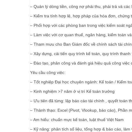
– Quản lý dòng tiền, công nợ phải thu, phải trả và các 
– Kiểm tra tính hợp lệ, hợp pháp của hóa đơn, chứng 
– Phối hợp với các phòng ban trong việc kiểm soát ngâ
– Làm việc với cơ quan thuế, ngân hàng, kiểm toán và 
– Tham mưu cho Ban Giám đốc về chính sách tài chính, 
– Xây dựng, cải tiến quy trình kế toán, quy trình thanh
– Đào tạo, phân công và đánh giá hiệu quả công việc
Yêu cầu công việc:
– Tốt nghiệp Đại học chuyên ngành: Kế toán / Kiểm toá
– Kinh nghiệm >7 năm ở vị trí Kế toán trưởng
– Ưu tiên đã từng: lập báo cáo tài chính , quyết toán t
– Thành thạo: Excel (Pivot, Vlookup, báo cáo), Phầ
– Am hiểu: chuẩn mực kế toán, luật thuế Việt Nam
– Kỹ năng: phân tích số liệu, tổng hợp & báo cáo, làm 