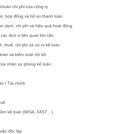
khoản chi phí của công ty.
từ, hợp đồng và hồ sơ thanh toán
n sách, chi phí và hiệu quả hoạt động.
các đơn vị liên quan khi cần
thuế, chi phí và rủi ro kế toán
 toán và kiểm soát nội bộ.
 của nhân sự phòng kế toán.
n / Tài chính
huế
n mềm kế toán (MISA, FAST…)
việc độc lập