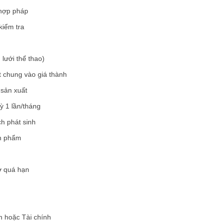
 hợp pháp
kiểm tra
 lưới thể thao)
t chung vào giá thành
 sản xuất
ỳ 1 lần/tháng
ch phát sinh
nh phẩm
nợ quá hạn
n hoặc Tài chính