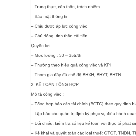
– Trung thực, cẩn thận, trách nhiệm
– Bảo mật thông tin
– Chịu được áp lực công việc
– Chủ động, tinh thần cải tiến
Quyền lợi:
– Mức lương : 30 – 35tr/th
– Thưởng theo hiệu quả công việc và KPI
– Tham gia đầy đủ chế độ BHXH, BHYT, BHTN.
2. KẾ TOÁN TỔNG HỢP
Mô tả công việc :
– Tổng hợp báo cáo tài chính (BCTC) theo quy định h
– Lập báo cáo quản trị định kỳ phục vụ điều hành doa
– Đối chiếu, kiểm tra số liệu kế toán với thực tế phát 
– Kê khai và quyết toán các loại thuế: GTGT, TNDN, 