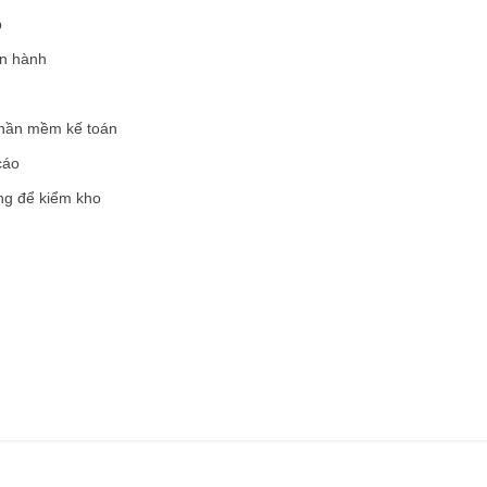
p
ện hành
phần mềm kế toán
cáo
ng để kiểm kho