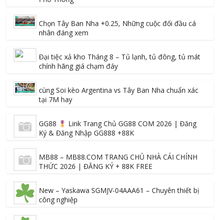
Chọn Tây Ban Nha +0.25, Những cuộc đối đầu cá
nhân đáng xem
Đại tiệc xả kho Tháng 8 – Tủ lạnh, tủ đông, tủ mát
chính hãng giá chạm đáy
cùng Soi kèo Argentina vs Tây Ban Nha chuẩn xác
tại 7M hay
GG88
Link Trang Chủ GG88 COM 2026 | Đăng
Ký & Đăng Nhập GG888 +88K
MB88 – MB88.COM TRANG CHỦ NHÀ CÁI CHÍNH
THỨC 2026 | ĐĂNG KÝ + 88K FREE
New – Yaskawa SGMJV-04AAA61 – Chuyên thiết bị
công nghiệp