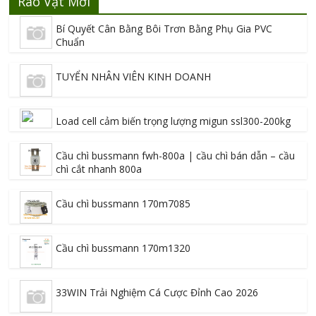
Rao Vặt Mới
Bí Quyết Cân Bằng Bôi Trơn Bằng Phụ Gia PVC
Chuẩn
TUYỂN NHÂN VIÊN KINH DOANH
Load cell cảm biến trọng lượng migun ssl300-200kg
Cầu chì bussmann fwh-800a | cầu chì bán dẫn – cầu
chì cắt nhanh 800a
Cầu chì bussmann 170m7085
Cầu chì bussmann 170m1320
33WIN Trải Nghiệm Cá Cược Đỉnh Cao 2026