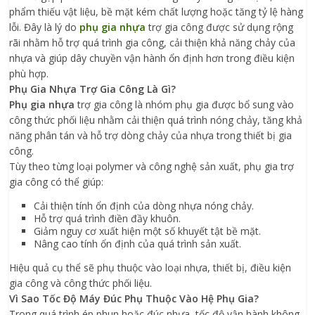
phẩm thiếu vật liệu, bề mặt kém chất lượng hoặc tăng tỷ lệ hàng
lỗi. Đây là lý do
phụ gia nhựa
trợ gia công được sử dụng rộng
rãi nhằm hỗ trợ quá trình gia công, cải thiện khả năng chảy của
nhựa và giúp dây chuyền vận hành ổn định hơn trong điều kiện
phù hợp.
Phụ Gia Nhựa Trợ Gia Công Là Gì?
Phụ gia nhựa
trợ gia công là nhóm phụ gia được bổ sung vào
công thức phối liệu nhằm cải thiện quá trình nóng chảy, tăng khả
năng phân tán và hỗ trợ dòng chảy của nhựa trong thiết bị gia
công.
Tùy theo từng loại polymer và công nghệ sản xuất, phụ gia trợ
gia công có thể giúp:
Cải thiện tính ổn định của dòng nhựa nóng chảy.
Hỗ trợ quá trình điền đầy khuôn.
Giảm nguy cơ xuất hiện một số khuyết tật bề mặt.
Nâng cao tính ổn định của quá trình sản xuất.
Hiệu quả cụ thể sẽ phụ thuộc vào loại nhựa, thiết bị, điều kiện
gia công và công thức phối liệu.
Vì Sao Tốc Độ Máy Đúc Phụ Thuộc Vào Hệ Phụ Gia?
Trong quá trình ép phun hoặc đúc nhựa, tốc độ vận hành không