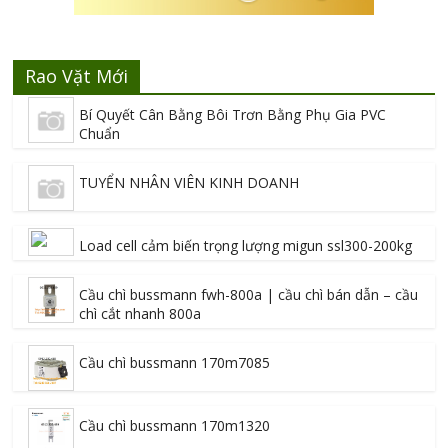
Rao Vặt Mới
Bí Quyết Cân Bằng Bôi Trơn Bằng Phụ Gia PVC
Chuẩn
TUYỂN NHÂN VIÊN KINH DOANH
Load cell cảm biến trọng lượng migun ssl300-200kg
Cầu chì bussmann fwh-800a | cầu chì bán dẫn – cầu
chì cắt nhanh 800a
Cầu chì bussmann 170m7085
Cầu chì bussmann 170m1320