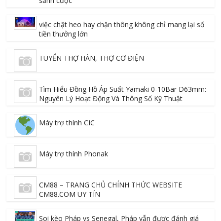
sảnh cược
việc chặt heo hay chặn thông không chỉ mang lại số
tiền thưởng lớn
TUYỂN THỢ HÀN, THỢ CƠ ĐIỆN
Tìm Hiểu Đồng Hồ Áp Suất Yamaki 0-10Bar D63mm:
Nguyên Lý Hoạt Động Và Thông Số Kỹ Thuật
Máy trợ thính CIC
Máy trợ thính Phonak
CM88 – TRANG CHỦ CHÍNH THỨC WEBSITE
CM88.COM UY TÍN
Soi kèo Pháp vs Senegal, Pháp vẫn được đánh giá