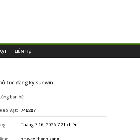
VẶT
LIÊN HỆ
hủ tục đăng ký sunwin
 cùng bạn bè
Rao Vặt:
746807
ng:
Tháng 7 16, 2026 7:21 chiều
ăng:
nguyen thanh sang