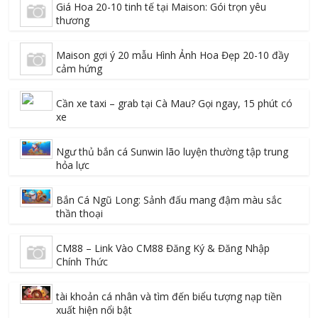
Giá Hoa 20-10 tinh tế tại Maison: Gói trọn yêu
thương
Maison gợi ý 20 mẫu Hình Ảnh Hoa Đẹp 20-10 đầy
cảm hứng
Cần xe taxi – grab tại Cà Mau? Gọi ngay, 15 phút có
xe
Ngư thủ bắn cá Sunwin lão luyện thường tập trung
hỏa lực
Bắn Cá Ngũ Long: Sảnh đấu mang đậm màu sắc
thần thoại
CM88 – Link Vào CM88 Đăng Ký & Đăng Nhập
Chính Thức
tài khoản cá nhân và tìm đến biểu tượng nạp tiền
xuất hiện nổi bật