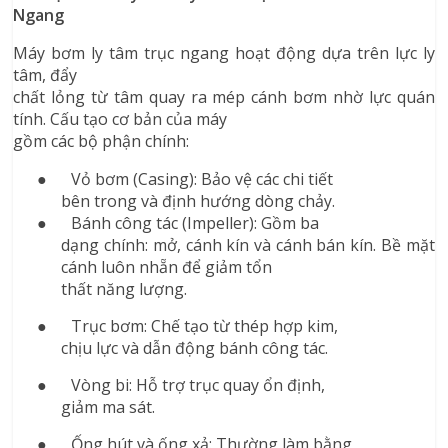
Ngang
Máy bơm ly tâm trục ngang hoạt động dựa trên lực ly
tâm, đẩy
chất lỏng từ tâm quay ra mép cánh bơm nhờ lực quán
tính. Cấu tạo cơ bản của máy
gồm các bộ phận chính:
●
Vỏ bơm (Casing): Bảo vệ các chi tiết
bên trong và định hướng dòng chảy.
●
Bánh công tác (Impeller): Gồm ba
dạng chính: mở, cánh kín và cánh bán kín. Bề mặt
cánh luôn nhẵn để giảm tổn
thất năng lượng.
●
Trục bơm: Chế tạo từ thép hợp kim,
chịu lực và dẫn động bánh công tác.
●
Vòng bi: Hỗ trợ trục quay ổn định,
giảm ma sát.
●
Ống hút và ống xả: Thường làm bằng