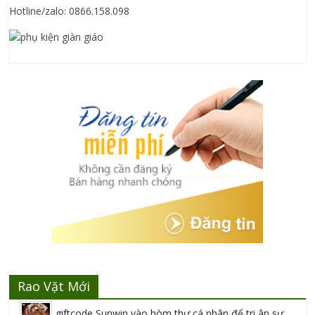
Hotline/zalo: 0866.158.098
Rao Vặt Mới
giftcode Sunwin vào hòm thư cá nhân để tri ân sự