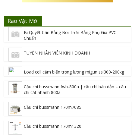
Rao Vặt Mới
Bí Quyết Cân Bằng Bôi Trơn Bằng Phụ Gia PVC
Chuẩn
TUYỂN NHÂN VIÊN KINH DOANH
Load cell cảm biến trọng lượng migun ssl300-200kg
Cầu chì bussmann fwh-800a | cầu chì bán dẫn – cầu
chì cắt nhanh 800a
Cầu chì bussmann 170m7085
Cầu chì bussmann 170m1320