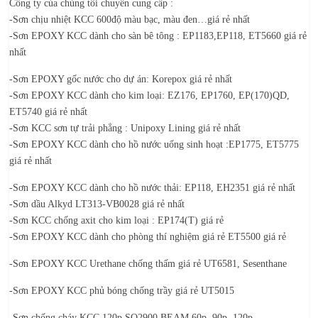
Công ty của chúng tôi chuyên cung cấp :
-Sơn chịu nhiệt KCC 600độ màu bạc, màu đen…giá rẻ nhất
-Sơn EPOXY KCC dành cho sàn bê tông : EP1183,EP118, ET5660 giá rẻ
nhất
-S
ơn EPOXY gốc nước cho dự án
: Korepox giá rẻ nhất
-Sơn EPOXY KCC dành cho kim loại: EZ176, EP1760, EP(170)QD,
ET5740 giá rẻ nhất
-Sơn KCC sơn tự trải phẳng : Unipoxy Lining giá rẻ nhất
-Sơn EPOXY KCC dành cho hồ nước uống sinh hoạt :EP1775, ET5775
giá rẻ nhất
-S
ơn
EPOXY KCC dành cho hồ nước thải: EP118, EH2351 giá rẻ nhất
-Sơn dầu Alkyd LT313-VB0028 giá rẻ nhất
-Sơn KCC chống axit cho kim loại : EP174(T) giá rẻ
-Sơn EPOXY KCC dành cho phòng thí nghiệm giá rẻ ET5500 giá rẻ
-Sơn EPOXY KCC Urethane chống thấm giá rẻ UT6581, Sesenthane
-Sơn EPOXY KCC phủ bóng chống trầy giá rẻ UT5015
-Sơn chống cháy KCC 120p SQ2900 BEAM 60p, 90p, 120p