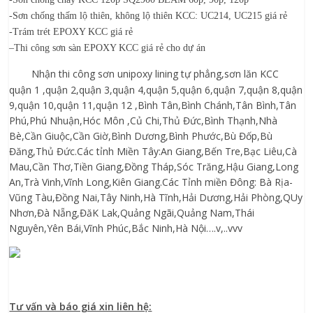
-Sơn chống thấm lộ thiên, không lộ thiên KCC: UC214, UC215 giá rẻ
-Trám trét EPOXY KCC giá rẻ
–
Thi công sơn sàn EPOXY KCC giá rẻ cho dự án
Nh
ậ
n thi công s
ơ
n unipoxy lining t
ự
ph
ẳ
ng,s
ơ
n lăn KCC
qu
ậ
n 1 ,qu
ậ
n 2,qu
ậ
n 3,qu
ậ
n 4,qu
ậ
n 5,qu
ậ
n 6,qu
ậ
n 7,qu
ậ
n 8,qu
ậ
n
9,qu
ậ
n 10,qu
ậ
n 11,qu
ậ
n 12 ,Bình Tân,Bình Chánh,Tân Bình,Tân
Phú,Phú Nhu
ậ
n,Hóc Môn ,C
ủ
Chi,Th
ủ
Đ
ứ
c,Bình Th
ạ
nh,Nhà
Bè,C
ầ
n Giu
ộ
c,C
ầ
n Gi
ờ
,Bình D
ươ
ng,Bình Ph
ướ
c,Bù Đ
ố
p,Bù
Đăng,Th
ủ
Đ
ứ
c.Các t
ỉ
nh Mi
ề
n Tây:An Giang,B
ế
n Tre,B
ạ
c Liêu,Cà
Mau,C
ầ
n Th
ơ
,Ti
ề
n Giang,Đ
ồ
ng Tháp,Sóc Trăng,H
ậ
u Giang,Long
An,Trà Vinh,Vĩnh Long,Kiên Giang.Các T
ỉ
nh mi
ề
n Đông: Bà R
ị
a-
Vũng Tàu,Đ
ồ
ng Nai,Tây Ninh,Hà Tĩnh,H
ả
i D
ươ
ng,H
ả
i Phòng,QUy
Nh
ơ
n,Đà N
ẵ
ng,ĐăK Lak,Qu
ả
ng Ngãi,Qu
ả
ng Nam,Thái
Nguyên,Yên Bái,Vĩnh Phúc,B
ắ
c Ninh,Hà N
ộ
i….v,..vvv
Tư vấn và báo giá xin liên hệ: