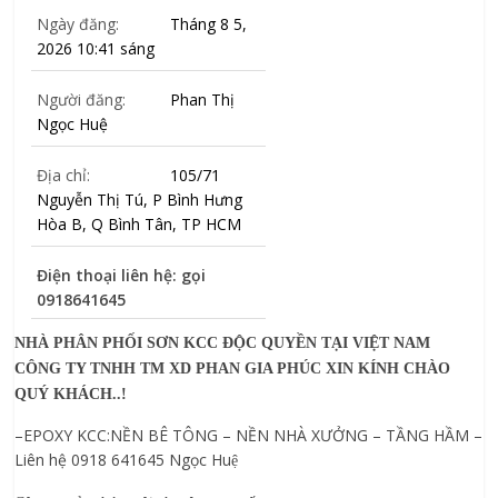
Ngày đăng:
Tháng 8 5,
2026 10:41 sáng
Người đăng:
Phan Thị
Ngọc Huệ
Địa chỉ:
105/71
Nguyễn Thị Tú, P Bình Hưng
Hòa B, Q Bình Tân, TP HCM
Điện thoại liên hệ: gọi
0918641645
NHÀ PHÂN PHỐI SƠN KCC ĐỘC QUYỀN TẠI VIỆT NAM
CÔNG TY TNHH TM XD PHAN GIA PHÚC XIN KÍNH CHÀO
QUÝ KHÁCH..!
–EPOXY KCC:NỀN BÊ TÔNG – NỀN NHÀ XƯỞNG – TẦNG HẦM –
Liên hệ 0918 641645 Ngọc Hu
ệ