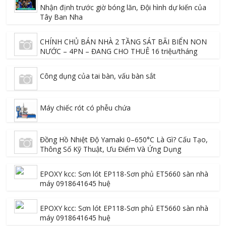
Nhận định trước giờ bóng lăn, Đội hình dự kiến của
Tây Ban Nha
CHÍNH CHỦ BÁN NHÀ 2 TẦNG SÁT BÃI BIỂN NON
NƯỚC – 4PN – ĐANG CHO THUÊ 16 triệu/tháng
Công dụng của tai bàn, vấu bàn sắt
Máy chiếc rót có phễu chứa
Đồng Hồ Nhiệt Độ Yamaki 0–650°C Là Gì? Cấu Tạo,
Thông Số Kỹ Thuật, Ưu Điểm Và Ứng Dụng
EPOXY kcc: Sơn lót EP118-Sơn phủ ET5660 sàn nhà
máy 0918641645 huệ
EPOXY kcc: Sơn lót EP118-Sơn phủ ET5660 sàn nhà
máy 0918641645 huệ