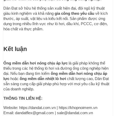
Dân Đạt sở hữu hệ thống sản xuất hiện đại, đội ngũ kỹ thuật 
giàu kinh nghiệm và khả năng 
gia công theo yêu cầu
 về kích 
thước, áp suất, vật liệu và kiểu kết nối. Sản phẩm được ứng 
dụng trong nhiều lĩnh vực như lò hơi, dầu khí, PCCC, cơ điện, 
hóa chất và thực phẩm.
Kết luận
Ống mềm dẫn hơi nóng chịu áp lực
 là giải pháp không thể 
thiếu trong các hệ thống lò hơi và đường ống công nghiệp hiện 
đại. Nếu bạn đang tìm kiếm 
ống mềm dẫn hơi nóng chịu áp 
lực
 hoặc 
ống mềm dẫn nhiệt lò hơi
 chất lượng cao, Dân Đạt 
sẵn sàng cung cấp giải pháp phù hợp với mọi yêu cầu kỹ thuật 
của doanh nghiệp.
THÔNG TIN LIÊN HỆ:
Website: https://dandat.com.vn | https://khopnoimem.vn 
Email: dandatflex@gmail.com | sale@dandat.com.vn 