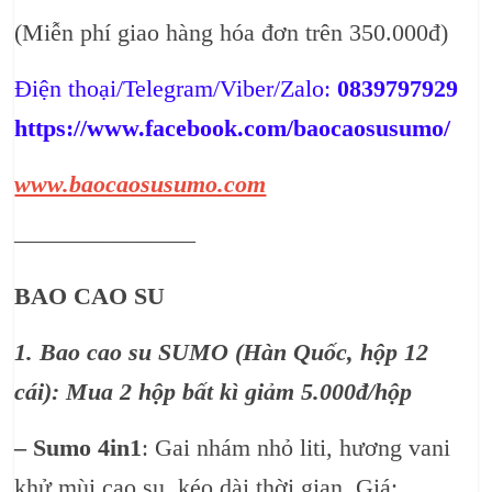
(Miễn phí giao hàng hóa đơn trên 350.000đ)
Điện thoại/Telegram/Viber/Zalo:
0839797929
https://www.facebook.com/baocaosusumo/
www.baocaosusumo.com
———————–
BAO CAO SU
1. Bao cao su
SUMO (Hàn Quốc, hộp 12
cái): Mua 2 hộp bất kì giảm 5.000đ/hộp
–
Sumo 4in1
: Gai nhám nhỏ liti, hương vani
khử mùi cao su, kéo dài thời gian. Giá: