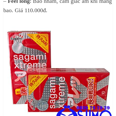
–
Feel long
: Bao nhám, cảm giác ấm khi mang
bao. Giá 110.000đ.