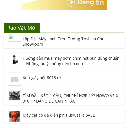
Rao Vặt Mới
Lắp Đặt Máy Lạnh Treo Tường Toshiba Cho
Showroom
Hướng dẫn mua máy bơm chìm hút bùn đúng chuẩn
– Những lưu ý không nên bỏ qua
Keo giấy hột 8018 rẻ
TÌM ĐẦU KÉO 1 CẦU, CHI PHÍ HỢP LÝ? HOWO V5-X
310HP ĐÁNG ĐỂ CÂN NHẮC
Máy cắt cỏ đề điện pin Husrussiia 543E