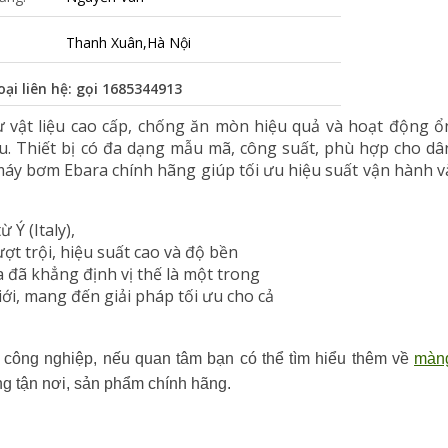
Thanh Xuân,Hà Nội
oại liên hệ: gọi
1685344913
 vật liệu cao cấp, chống ăn mòn hiệu quả và hoạt động ổ
au. Thiết bị có đa dạng mẫu mã, công suất, phù hợp cho dâ
áy bơm Ebara chính hãng giúp tối ưu hiệu suất vận hành v
Ý (Italy),
ợt trội, hiệu suất cao và độ bền
 đã khẳng định vị thế là một trong
i, mang đến giải pháp tối ưu cho cả
ông nghiệp, nếu quan tâm bạn có thể tìm hiểu thêm về 
màng
àng tận nơi, sản phẩm chính hãng.