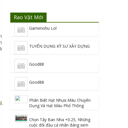
Rao Vặt Mới
Gamenohu Lol
n
n
TUYỂN DỤNG KỸ SƯ XÂY DỰNG
à
Good88
Good88
Phân Biệt Hạt Nhựa Màu Chuyên
 
Dụng Và Hạt Màu Phổ Thông
Chọn Tây Ban Nha +0.25, Những
cuộc đối đầu cá nhân đáng xem