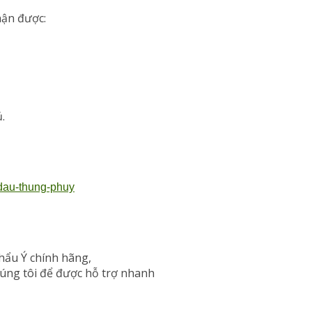
hận được:
.
-dau-thung-phuy
ẩu Ý chính hãng,
chúng tôi để được hỗ trợ nhanh