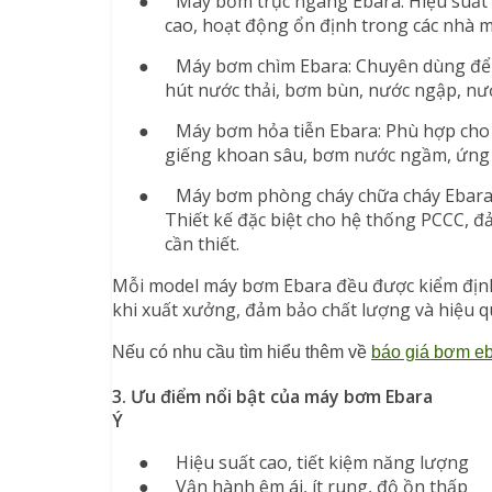
●
Máy bơm trục ngang Ebara: Hiệu suất
cao, hoạt động ổn định trong các nhà 
●
Máy bơm chìm Ebara: Chuyên dùng để
hút nước thải, bơm bùn, nước ngập, nư
●
Máy bơm hỏa tiễn Ebara: Phù hợp cho
giếng khoan sâu, bơm nước ngầm, ứng
●
Máy bơm phòng cháy chữa cháy Ebara
Thiết kế đặc biệt cho hệ thống PCCC, 
cần thiết.
Mỗi model máy bơm Ebara đều được kiểm địn
khi xuất xưởng, đảm bảo chất lượng và hiệu q
Nếu có nhu cầu tìm hiểu thêm về 
báo giá bơm e
3. Ưu điểm nổi bật của máy bơm Ebara
Ý
●
Hiệu suất cao, tiết kiệm năng lượng
●
Vận hành êm ái, ít rung, độ ồn thấp