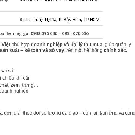
82 Lê Trung Nghĩa, P. Bảy Hiền, TP.HCM
oại liên hệ: gọi
0938 096 036 – 0934 076 036
 Việt
 phù hợp 
doanh nghiệp và đại lý thu mua
, giúp quản lý 
sản xuất – kế toán
và sổ vay 
trên một hệ thống 
chính xác, 
sai sót
 chiếu khi cần
 chất, zem, trứng…
 doanh nghiệp
đơn giá, theo dõi số lượng đã giao – còn lại, tạm ứng và công