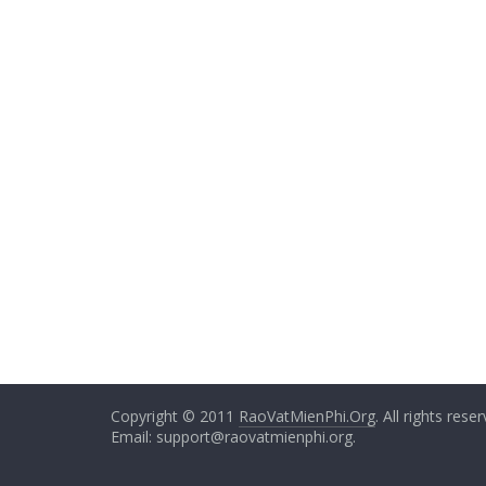
Copyright © 2011
RaoVatMienPhi.Org
. All rights rese
Email: support@raovatmienphi.org.