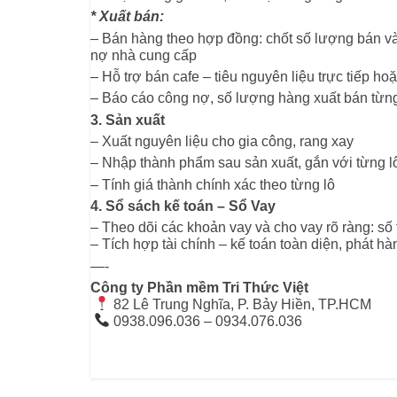
* Xuất bán:
– Bán hàng theo hợp đồng: chốt số lượng bán và 
nợ nhà cung cấp
– Hỗ trợ bán cafe – tiêu nguyên liệu trực tiếp h
– Báo cáo công nợ, số lượng hàng xuất bán từn
3. Sản xuất
– Xuất nguyên liệu cho gia công, rang xay
– Nhập thành phẩm sau sản xuất, gắn với từng l
– Tính giá thành chính xác theo từng lô
4. Sổ sách kế toán – Sổ Vay
– Theo dõi các khoản vay và cho vay rõ ràng: số ti
– Tích hợp tài chính – kế toán toàn diện, phát h
—-
Công ty Phần mềm Tri Thức Việt
 82 Lê Trung Nghĩa, P. Bảy Hiền, TP.HCM
 0938.096.036 – 0934.076.036