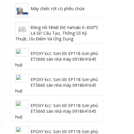
Máy chiếc rót có phễu chứa
Đồng Hồ Nhiệt Độ Yamaki 0–650°C
Là Gì? Cấu Tạo, Thông Số Kỹ
Thuật, Ưu Điểm Và Ứng Dụng
EPOXY kcc: Sơn lót EP118-Sơn phủ
ET5660 sàn nhà máy 0918641645
huệ
EPOXY kcc: Sơn lót EP118-Sơn phủ
ET5660 sàn nhà máy 0918641645
huệ
EPOXY kcc: Sơn lót EP118-Sơn phủ
ET5660 sàn nhà máy 0918641645
huệ
EPOXY kcc: Sơn lót EP118-Sơn phủ