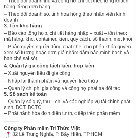
– Theo dõi doanh thu và công nợ chi tiết theo từng khách 
hàng, từng đơn hàng
– Theo dõi doanh số, tính hoa hồng theo nhân viên kinh 
doanh
3. Tồn kho hàng
– Báo cáo tổng hợp, chi tiết hàng nhập – xuất – tồn theo: 
mã hàng, kho, container, kiện, quy cách, số thanh, mét khối
– Phân quyền người dùng chặt chẽ, cho phép khóa quyền 
xem số lượng hoặc đơn giá nhằm đảm bảo minh bạch và 
hạn chế sai sót
4. Quản lý gia công tách kiện, hợp kiện
– Xuất nguyên liệu đi gia công
– Nhập lại thành phẩm và nguyên liệu thừa
– Quản lý chi phí gia công và công nợ phải trả đối tác
5. Sổ sách kế toán
– Quản lý sổ quỹ, thu – chi và các nghiệp vụ tài chính phát 
sinh, BCT, BCTC
– Phát hành hóa đơn điện tử trực tiếp trên phần mềm
———
Công ty Phần mềm Tri Thức Việt
 82 Lê Trung Nghĩa, P. Bảy Hiền, TP.HCM