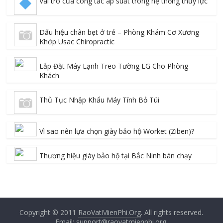
Vai trò của công tắc áp suất trong hệ thống thủy lực
Dấu hiệu chân bẹt ở trẻ – Phòng Khám Cơ Xương
Khớp Usac Chiropractic
Lắp Đặt Máy Lạnh Treo Tường LG Cho Phòng
Khách
Thủ Tục Nhập Khẩu Máy Tính Bỏ Túi
Vì sao nên lựa chọn giày bảo hộ Worket (Ziben)?
Thương hiệu giày bảo hộ tại Bắc Ninh bán chạy
Copyright © 2011
RaoVatMienPhi.Org
. All rights reserved.
Email: support@raovatmienphi.org.