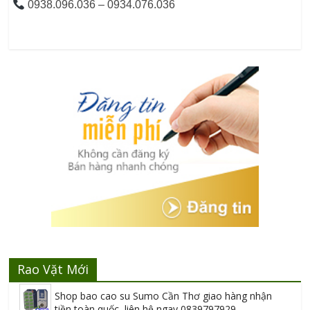
 0938.096.036 – 0934.076.036
Rao Vặt Mới
Shop bao cao su Sumo Cần Thơ giao hàng nhận
tiền toàn quốc, liên hệ ngay 0839797929