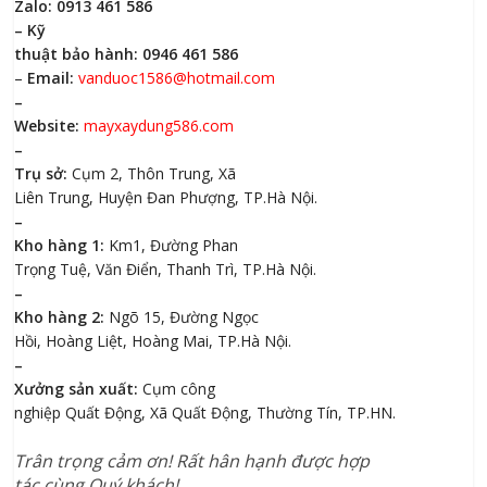
Zalo: 0913 461 586
– Kỹ
thuật bảo hành: 0946 461 586
–
Email:
vanduoc1586@hotmail.com
–
Website:
mayxaydung586.com
–
Trụ sở:
Cụm 2, Thôn Trung, Xã
Liên Trung, Huyện Đan Phượng, TP.Hà Nội.
–
Kho hàng 1:
Km1, Đường Phan
Trọng Tuệ, Văn Điển, Thanh Trì, TP.Hà Nội.
–
Kho hàng 2:
Ngõ 15, Đường Ngọc
Hồi, Hoàng Liệt, Hoàng Mai, TP.Hà Nội.
–
Xưởng sản xuất:
Cụm công
nghiệp Quất Động, Xã Quất Động, Thường Tín, TP.HN.
Trân trọng cảm ơn! Rất hân hạnh được hợp
tác cùng Quý khách!