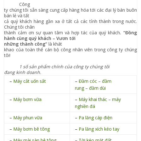
Công
ty chúng tôi sẵn sàng cung cấp hàng hóa tới các đại lý bán buôn
bán lẻ và tất
cả quý khách hàng gần xa ở tất cả các tỉnh thành trong nước.
Chúng tôi chân
thành cảm ơn sự quan tâm và hợp tác của quý khách
.
“Đồng
hành cùng quý khách – Vươn tới
những thành công”
là khát
khao của toàn thể cán bộ công nhân viên trong công ty chúng
tôi!
1 số sản phẩm chính của công ty chúng tôi
đang kinh doanh.
–
Máy cắt
uốn sắt
–
Đầm cóc – đầm
rung – đầm dùi
–
Máy bơm vữa
–
Máy khai thác – máy
nghiền đá
–
Máy phun vữa
–
Pa lăng cáp điện
–
Máy bơm bê tông
–
Pa lăng xích kéo tay
–
Máy mài sàn bê tông
–
Tời kéo mặt đất