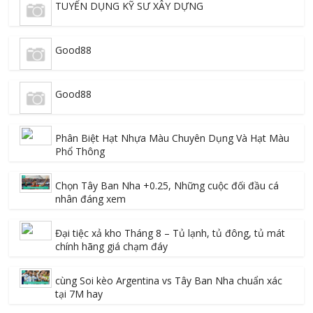
TUYỂN DỤNG KỸ SƯ XÂY DỰNG
Good88
Good88
Phân Biệt Hạt Nhựa Màu Chuyên Dụng Và Hạt Màu
Phổ Thông
Chọn Tây Ban Nha +0.25, Những cuộc đối đầu cá
nhân đáng xem
Đại tiệc xả kho Tháng 8 – Tủ lạnh, tủ đông, tủ mát
chính hãng giá chạm đáy
cùng Soi kèo Argentina vs Tây Ban Nha chuẩn xác
tại 7M hay