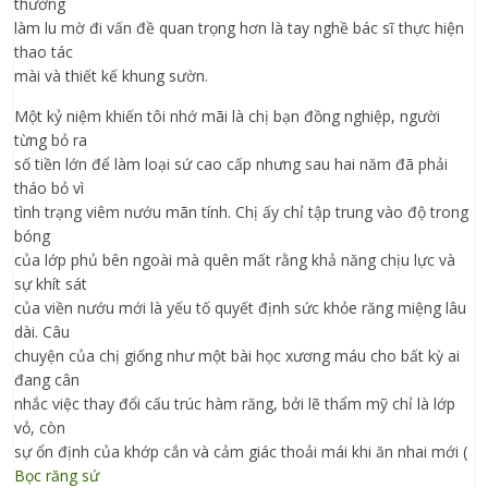
thường
làm lu mờ đi vấn đề quan trọng hơn là tay nghề bác sĩ thực hiện
thao tác
mài và thiết kế khung sườn.
Một kỷ niệm khiến tôi nhớ mãi là chị bạn đồng nghiệp, người
từng bỏ ra
số tiền lớn để làm loại sứ cao cấp nhưng sau hai năm đã phải
tháo bỏ vì
tình trạng viêm nướu mãn tính. Chị ấy chỉ tập trung vào độ trong
bóng
của lớp phủ bên ngoài mà quên mất rằng khả năng chịu lực và
sự khít sát
của viền nướu mới là yếu tố quyết định sức khỏe răng miệng lâu
dài. Câu
chuyện của chị giống như một bài học xương máu cho bất kỳ ai
đang cân
nhắc việc thay đổi cấu trúc hàm răng, bởi lẽ thẩm mỹ chỉ là lớp
vỏ, còn
sự ổn định của khớp cắn và cảm giác thoải mái khi ăn nhai mới (
Bọc răng sứ