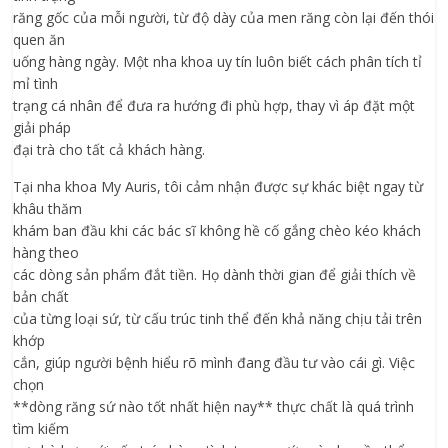
răng gốc của mỗi người, từ độ dày của men răng còn lại đến thói
quen ăn
uống hàng ngày. Một nha khoa uy tín luôn biết cách phân tích tỉ
mỉ tình
trạng cá nhân để đưa ra hướng đi phù hợp, thay vì áp đặt một
giải pháp
đại trà cho tất cả khách hàng.
Tại nha khoa My Auris, tôi cảm nhận được sự khác biệt ngay từ
khâu thăm
khám ban đầu khi các bác sĩ không hề cố gắng chèo kéo khách
hàng theo
các dòng sản phẩm đắt tiền. Họ dành thời gian để giải thích về
bản chất
của từng loại sứ, từ cấu trúc tinh thể đến khả năng chịu tải trên
khớp
cắn, giúp người bệnh hiểu rõ mình đang đầu tư vào cái gì. Việc
chọn
**dòng răng sứ nào tốt nhất hiện nay** thực chất là quá trình
tìm kiếm