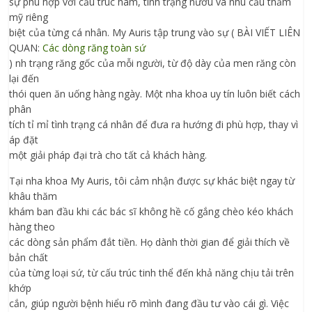
sự phù hợp với cấu trúc hàm, tình trạng nướu và nhu cầu thẩm
mỹ riêng
biệt của từng cá nhân. My Auris tập trung vào sự ( BÀI VIẾT LIÊN
QUAN:
Các dòng răng toàn sứ
) nh trạng răng gốc của mỗi người, từ độ dày của men răng còn
lại đến
thói quen ăn uống hàng ngày. Một nha khoa uy tín luôn biết cách
phân
tích tỉ mỉ tình trạng cá nhân để đưa ra hướng đi phù hợp, thay vì
áp đặt
một giải pháp đại trà cho tất cả khách hàng.
Tại nha khoa My Auris, tôi cảm nhận được sự khác biệt ngay từ
khâu thăm
khám ban đầu khi các bác sĩ không hề cố gắng chèo kéo khách
hàng theo
các dòng sản phẩm đắt tiền. Họ dành thời gian để giải thích về
bản chất
của từng loại sứ, từ cấu trúc tinh thể đến khả năng chịu tải trên
khớp
cắn, giúp người bệnh hiểu rõ mình đang đầu tư vào cái gì. Việc