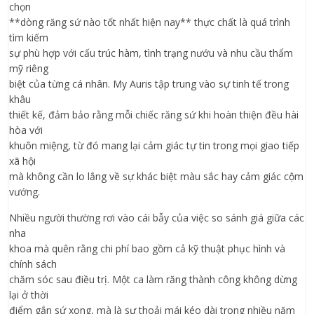
chọn
**dòng răng sứ nào tốt nhất hiện nay** thực chất là quá trình
tìm kiếm
sự phù hợp với cấu trúc hàm, tình trạng nướu và nhu cầu thẩm
mỹ riêng
biệt của từng cá nhân. My Auris tập trung vào sự tinh tế trong
khâu
thiết kế, đảm bảo rằng mỗi chiếc răng sứ khi hoàn thiện đều hài
hòa với
khuôn miệng, từ đó mang lại cảm giác tự tin trong mọi giao tiếp
xã hội
mà không cần lo lắng về sự khác biệt màu sắc hay cảm giác cộm
vướng.
Nhiều người thường rơi vào cái bẫy của việc so sánh giá giữa các
nha
khoa mà quên rằng chi phí bao gồm cả kỹ thuật phục hình và
chính sách
chăm sóc sau điều trị. Một ca làm răng thành công không dừng
lại ở thời
điểm gắn sứ xong, mà là sự thoải mái kéo dài trong nhiều năm