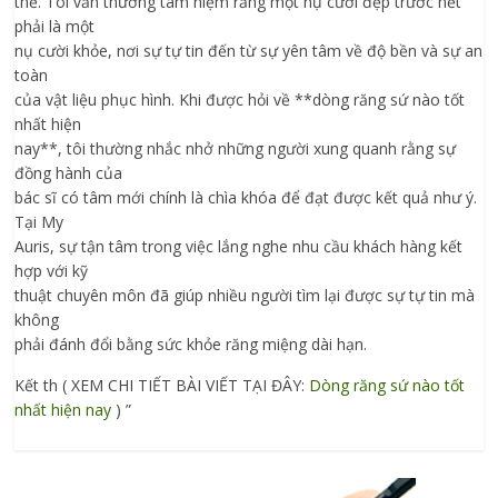
thể. Tôi vẫn thường tâm niệm rằng một nụ cười đẹp trước hết
phải là một
nụ cười khỏe, nơi sự tự tin đến từ sự yên tâm về độ bền và sự an
toàn
của vật liệu phục hình. Khi được hỏi về **dòng răng sứ nào tốt
nhất hiện
nay**, tôi thường nhắc nhở những người xung quanh rằng sự
đồng hành của
bác sĩ có tâm mới chính là chìa khóa để đạt được kết quả như ý.
Tại My
Auris, sự tận tâm trong việc lắng nghe nhu cầu khách hàng kết
hợp với kỹ
thuật chuyên môn đã giúp nhiều người tìm lại được sự tự tin mà
không
phải đánh đổi bằng sức khỏe răng miệng dài hạn.
Kết th ( XEM CHI TIẾT BÀI VIẾT TẠI ĐÂY:
Dòng răng sứ nào tốt
nhất hiện nay
) ”