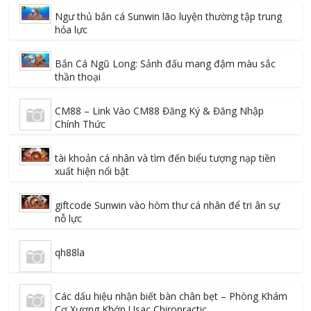
Ngư thủ bắn cá Sunwin lão luyện thường tập trung
hỏa lực
Bắn Cá Ngũ Long: Sảnh đấu mang đậm màu sắc
thần thoại
CM88 – Link Vào CM88 Đăng Ký & Đăng Nhập
Chính Thức
tài khoản cá nhân và tìm đến biểu tượng nạp tiền
xuất hiện nổi bật
giftcode Sunwin vào hòm thư cá nhân để tri ân sự
nỗ lực
qh88la
Các dấu hiệu nhận biết bàn chân bẹt – Phòng Khám
Cơ Xương Khớp Usac Chiropractic