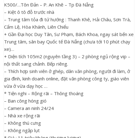
K500/…Tôn Đản – P. An Khê – Tp Đà Nẵng
– Kiệt ô tô đỗ trước nhà
– Trung tâm tỏa đi tứ hướng : Thanh Khê, Hải Châu, Sơn Trà,
Cẩm Lệ, Hòa Khánh, Liên Chiểu
+ Gần Đại học Duy Tân, Sư Phạm, Bách Khoa, ngay sát bến xe
Trung tâm, sân bay Quốc tế Đà Nẵng (chưa tới 10 phút chạy
xe)…
+ Diện tích 105m2 (nguyên tầng 3) – 2 phòng ngủ rộng vip –
nội thất sang chảnh. Bếp riêng.
– Thích hợp sinh viên ở ghép, dân văn phòng, người đi làm, ở
gia đình, kinh doanh online, đặt văn phòng công ty, giáo viên
vừa ở vừa dạy học …
* Tiện nghi – Rộng rãi – Thông thoáng
– Ban công hóng gió
– Camera an ninh 24/24
– Nhà xe rộng rãi
– Không thú cưng
– Không ngập lụt
* Giá : 11 triệu/tháng (thương lượng)