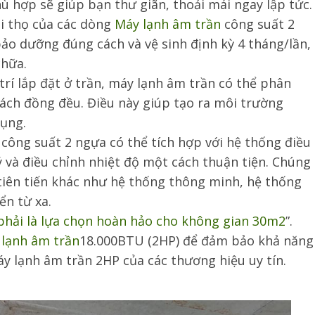
ù hợp sẽ giúp bạn thư giãn, thoải mái ngay lập tức.
ổi thọ của các dòng
Máy lạnh âm trần
công suất 2
ảo dưỡng đúng cách và vệ sinh định kỳ 4 tháng/lần,
chữa.
ị trí lắp đặt ở trần, máy lạnh âm trần có thể phân
ách đồng đều. Điều này giúp tạo ra môi trường
dụng.
công suất 2 ngựa có thể tích hợp với hệ thống điều
ý và điều chỉnh nhiệt độ một cách thuận tiện. Chúng
 tiên tiến khác như hệ thống thông minh, hệ thống
ển từ xa.
phải là lựa chọn hoàn hảo cho không gian 30m2
”.
lạnh âm trần
18.000BTU (2HP) để đảm bảo khả năng
y lạnh âm trần 2HP của các thương hiệu uy tín.