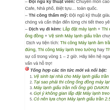
–
Đội ngũ kỹ thuật viên:
Chuyên môn cao v
Cafe, Nhà phố, Biệt tựu… toàn quốc.
–
Thi công thẩm mỹ:
Đội ngũ kỹ thuật già
chóng và cẩn thận đến từng chi tiết theo y
–
Dịch vụ đi kèm:
Lắp đặt máy lạnh
+
Thi 
ống đồng
+
Vệ sinh Máy lạnh giấu trần
chuy
Dịch vụ tiện tích:
Thi công Máy lạnh âm tr
đứng
,
Thi công Máy lạnh treo tường
hay
Th
sự cố trong vòng 1 – 2 giờ. Hãy liên hệ ng
vấn và hỗ trợ!
Tổng hợp các tin tức mới và nổi bật:
Vệ sinh tại nhà cho Máy lạnh giấu trần
Tại sao phải thi công ống đồng máy lạn
Máy lạnh giấu trần nối ống gió DAIKIN
Gợi ý không gian lắp đặt Máy lạnh tre
Có nên lựa chọn Máy lạnh giấu trần 2