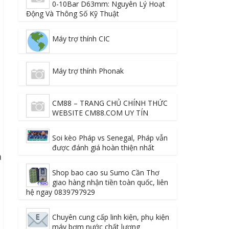
0-10Bar D63mm: Nguyên Lý Hoạt
Động Và Thông Số Kỹ Thuật
,
Máy trợ thính CIC
Máy trợ thính Phonak
,
CM88 – TRANG CHỦ CHÍNH THỨC
WEBSITE CM88.COM UY TÍN
Soi kèo Pháp vs Senegal, Pháp vẫn
được đánh giá hoàn thiện nhất
a
Shop bao cao su Sumo Cần Thơ
giao hàng nhận tiền toàn quốc, liên
hệ ngay 0839797929
Chuyên cung cấp linh kiện, phụ kiện
máy bơm nước chất lượng