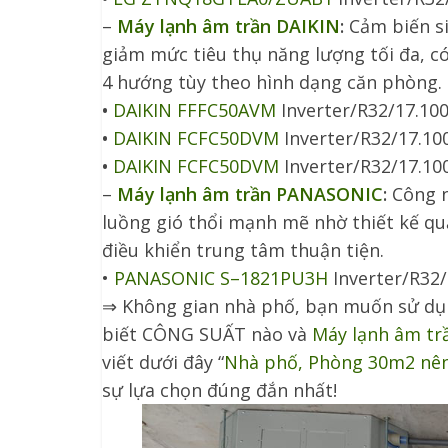
–
Máy lạnh âm trần DAIKIN
:
Cảm biến si
giảm mức tiêu thụ năng lượng tối đa, có
4 hướng tùy theo hình dạng căn phòng.
•
DAIKIN FFFC50AVM
Inverter/R32/17.100
•
DAIKIN FCFC50DVM
Inverter/R32/17.100
•
DAIKIN FCFC50DVM
Inverter/R32/17.10
–
Máy lạnh âm trần PANASONIC
:
Công n
luồng gió thổi mạnh mẽ nhờ thiết kế qu
điều khiển trung tâm thuận tiện.
•
PANASONIC S–1821PU3H
Inverter/R32/
⇒ Không gian nhà phố, bạn muốn sử d
biết CÔNG SUẤT nào và
Máy lạnh âm tr
viết dưới đây “
Nhà phố, Phòng 30m2 nên
sự lựa chọn đúng đắn nhất!