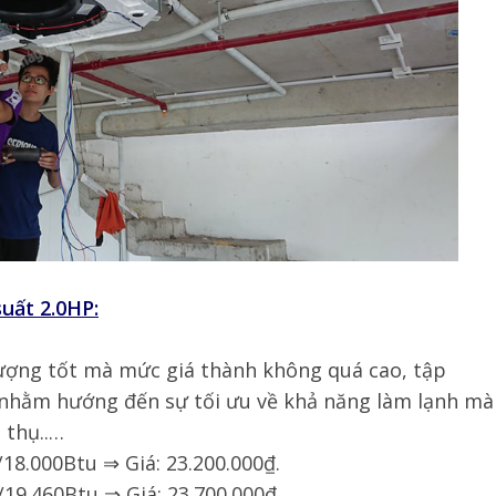
uất 2.0HP:
 lượng tốt mà mức giá thành không quá cao, tập
, nhằm hướng đến sự tối ưu về khả năng làm lạnh mà
 thụ..…
18.000Btu ⇒ Giá: 23.200.000₫.
19.460Btu ⇒ Giá: 23.700.000₫.