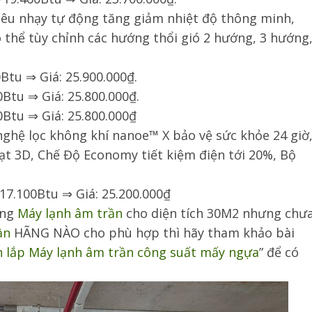
êu nhạy tự động tăng giảm nhiệt độ thông minh,
 thể tùy chỉnh các hướng thổi gió 2 hướng, 3 hướng
Btu ⇒ Giá: 25.900.000₫.
Btu ⇒ Giá: 25.800.000₫.
0Btu ⇒ Giá: 25.800.000₫
ghệ lọc không khí nanoe™ X bảo vệ sức khỏe 24 giờ
ạt 3D, Chế Độ Economy tiết kiệm điện tới 20%, Bộ
17.100Btu ⇒ Giá: 25.200.000₫
ụng
Máy lạnh âm trần
cho diện tích 30M2 nhưng chư
ần
HÃNG NÀO cho phù hợp thì hãy tham khảo bài
 lắp Máy lạnh âm trần công suất mấy ngựa
” để có