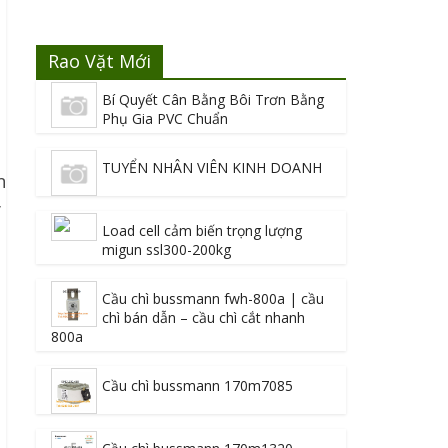
Rao Vặt Mới
Bí Quyết Cân Bằng Bôi Trơn Bằng
Phụ Gia PVC Chuẩn
TUYỂN NHÂN VIÊN KINH DOANH
n
y
Load cell cảm biến trọng lượng
migun ssl300-200kg
Cầu chì bussmann fwh-800a | cầu
chì bán dẫn – cầu chì cắt nhanh
800a
Cầu chì bussmann 170m7085