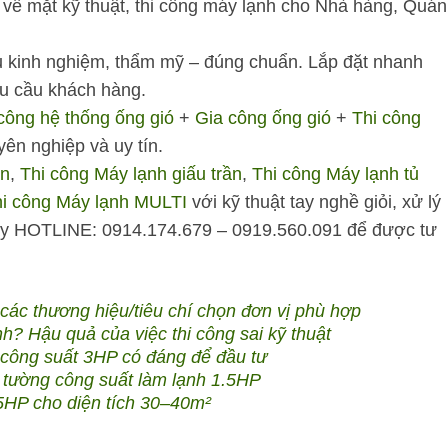
ề mặt kỹ thuật, thi công máy lạnh cho Nhà hàng, Quán
u kinh nghiệm, thẩm mỹ – đúng chuẩn. Lắp đặt nhanh
êu cầu khách hàng.
công hệ thống ống gió
+
Gia công ống gió
+
Thi công
ên nghiệp và uy tín.
ần
,
Thi công Máy lạnh giấu trần
,
Thi công Máy lạnh tủ
i công Máy lạnh MULTI
với kỹ thuật tay nghề giỏi, xử lý
ay
HOTLINE: 0914.174.679 – 0919.560.091
để được tư
 các thương hiệu/tiêu chí chọn đơn vị phù hợp
h? Hậu quả của việc thi công sai kỹ thuật
 công suất 3HP có đáng để đầu tư
o tường công suất làm lạnh 1.5HP
.5HP cho diện tích 30–40m²