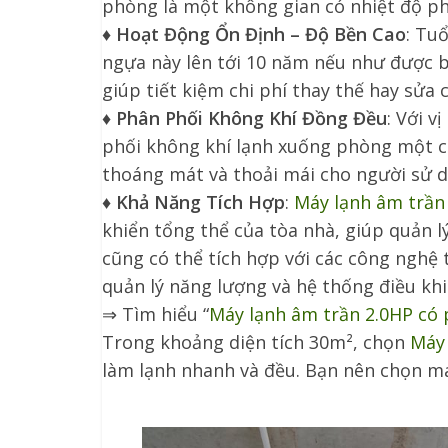
phòng là một không gian có nhiệt độ ph
♦
Hoạt Động Ổn Định – Độ Bền Cao
: Tu
ngựa này lên tới 10 năm nếu như được b
giúp tiết kiệm chi phí thay thế hay sửa 
♦
Phân Phối Không Khí Đồng Đều
: Với v
phối không khí lạnh xuống phòng một c
thoáng mát và thoải mái cho người sử 
♦
Khả Năng Tích Hợp
:
Máy lạnh âm trần
khiển tổng thể của tòa nhà, giúp quản l
cũng có thể tích hợp với các công nghệ
quản lý năng lượng và hệ thống điều khi
⇒ Tìm hiểu “
Máy lạnh âm trần 2.0HP có 
Trong khoảng diện tích 30m², chọn
Máy 
làm lạnh nhanh và đều. Bạn nên chọn má