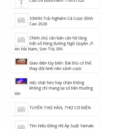
Cầu chì bussmann 170m1320
33WIN Trải Nghiệm Cá Cược Đỉnh
Cao 2026
Chính chủ cần bán căn hộ tầng
trệt-sổ hồng đường Ngô Quyền ,P.
An Hải Nam, Sơn Trà, ĐN
Giao diện tùy biến: Bài thủ có thể
thay đổi hình nền sảnh cược
việc chặt heo hay chặn thông
không chỉ mang lại số tiền thưởng
lớn
TUYỂN THỢ HÀN, THỢ CƠ ĐIỆN
Tìm Hiểu Đồng Hồ Áp Suất Yamaki