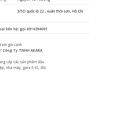
3/5D quốc lộ 22 , xuân thới sơn, Hồ Chí
oại liên hệ: gọi
0914394091
M
với giá cạnh
h?
Công Ty TNHH AKARA
ung cấp các sản phẩm dầu
ệp, nhà máy, gara ô tô, đội