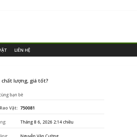
VẶT
LIÊN HỆ
 chất lượng, giá tốt?
 cùng bạn bè
Rao Vặt:
750081
ng:
Tháng 8 6, 2026 2:14 chiều
ăng:
Nguyễn Văn Cường