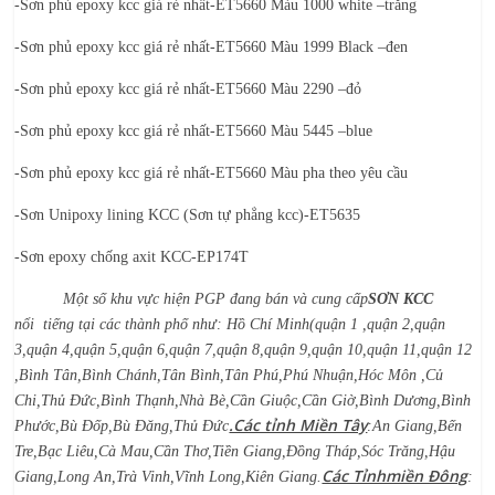
-Sơn phủ epoxy kcc giá rẻ nhất-ET5660 Màu 1000 white –trắng
-Sơn phủ epoxy kcc giá rẻ nhất-ET5660 Màu 1999 Black –đen
-Sơn phủ epoxy kcc giá rẻ nhất-ET5660 Màu 2290 –đỏ
-Sơn phủ epoxy kcc giá rẻ nhất-ET5660 Màu 5445 –blue
-Sơn phủ epoxy kcc giá rẻ nhất-ET5660 Màu pha theo yêu cầu
-Sơn Unipoxy lining KCC (Sơn tự phẳng kcc)-ET5635
-Sơn epoxy chống axit KCC-EP174T
Một số khu vực hiện PGP đang bán và cung cấp
SƠN KCC
nổi
tiếng tại các thành phố như: Hồ Chí Minh(quận 1 ,quận 2,quận
3,quận 4,quận 5,quận 6,quận 7,quận 8,quận 9,quận 10,quận 11,quận 12
,Bình Tân,Bình Chánh,Tân Bình,Tân Phú,Phú Nhuận,Hóc Môn ,Củ
Chi,Thủ Đức,Bình Thạnh,Nhà Bè,Cần Giuộc,Cần Giờ,Bình Dương,Bình
.Các tỉnh Miền Tây
Phước,Bù Đốp,Bù Đăng,Thủ Đức
:An Giang,Bến
Tre,Bạc Liêu,Cà Mau,Cần Thơ,Tiền Giang,Đồng Tháp,Sóc Trăng,Hậu
Các Tỉnhmiền Đông
Giang,Long An,Trà Vinh,Vĩnh Long,Kiên Giang.
: