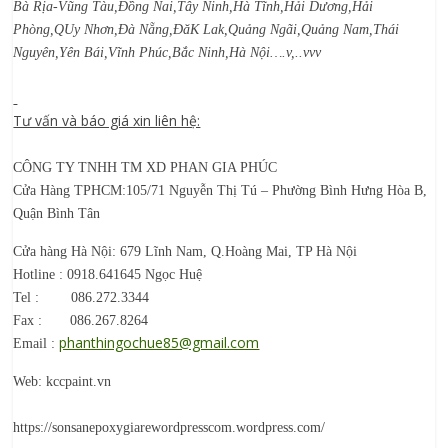
Bà Rịa-Vũng Tàu,Đồng Nai,Tây Ninh,Hà Tĩnh,Hải Dương,Hải
Phòng,QUy Nhơn,Đà Nẵng,ĐăK Lak,Quảng Ngãi,Quảng Nam,Thái
Nguyên,Yên Bái,Vĩnh Phúc,Bắc Ninh,Hà Nội….v,..vvv
Tư vấn và báo giá xin liên hệ:
CÔNG TY TNHH TM XD PHAN GIA PHÚC
Cửa Hàng TPHCM:105/71 Nguyễn Thị Tú – Phường Bình Hưng Hòa B,
Quận Bình Tân
Cửa hàng Hà Nội: 679 Lĩnh Nam, Q.Hoàng Mai, TP Hà Nội
Hotline : 0918.641645 Ngọc Huệ
Tel : 086.272.3344
Fax : 086.267.8264
phanthingochue85@gmail.com
Email :
Web: kccpaint.vn
https://sonsanepoxygiarewordpresscom.wordpress.com/