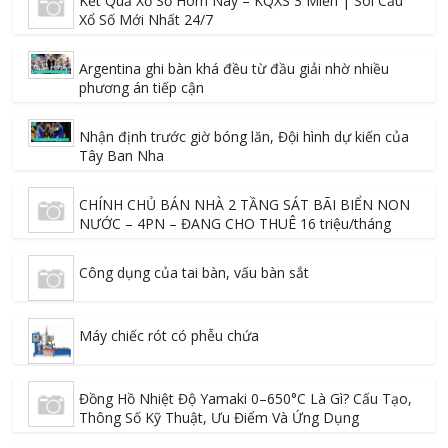
Kết Quả Xổ Số Hôm Nay – KQXS 3 Miền | Soi Cầu
Xổ Số Mới Nhất 24/7
Argentina ghi bàn khá đều từ đầu giải nhờ nhiều
phương án tiếp cận
Nhận định trước giờ bóng lăn, Đội hình dự kiến của
Tây Ban Nha
CHÍNH CHỦ BÁN NHÀ 2 TẦNG SÁT BÃI BIỂN NON
NƯỚC – 4PN – ĐANG CHO THUÊ 16 triệu/tháng
Công dụng của tai bàn, vấu bàn sắt
Máy chiếc rót có phễu chứa
Đồng Hồ Nhiệt Độ Yamaki 0–650°C Là Gì? Cấu Tạo,
Thông Số Kỹ Thuật, Ưu Điểm Và Ứng Dụng