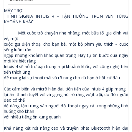
MÁY TRỢ
THÍNH SIGNIA INTUIS 4 – TẬN HƯỞNG TRỌN VẸN TỪNG
KHOẢNH KHẮC
Một cuộc trò chuyện nhẹ nhàng, một bữa tối gia đình vui
vẻ, một
cuộc gọi điện thoại cho bạn bè, một bộ phim yêu thích – cuộc
sống luôn tràn
ngập những khoảnh khắc quan trọng. Hãy tự tin bước qua ngày
mới khi biết rằng
Intuis 4 sẽ hỗ trợ bạn trong mọi khoảnh khắc, với công nghệ tiên
tiến thích ứng
để mang lại sự thoải mái và rõ ràng cho dù bạn ở bất cứ đâu.
Các cảm biến và micrô hiện đại, tiên tiến của Intuis 4 giúp mang
lại âm thanh tuyệt vời và giọng nói rõ ràng vượt trội, do đó người
đeo có thể
dễ dàng tập trung vào người đối thoại ngay cả trong những tình
huống khó khăn
với nhiều tiếng ồn xung quanh
Khả năng kết nối nâng cao và truyền phát Bluetooth hiện đại