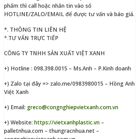
phẩm thì call hoặc nhắn tin vào số
HOTLINE/ZALO/EMAIL để được tư vấn và báo giá.
*. THÔNG TIN LIÊN HỆ
*.
TƯ VẤN TRỰC TIẾP
CÔNG TY TNHH SẢN XUẤT VIỆT XANH
+) Hotline : 098.398.0015 – Ms.Anh – P.Kinh doanh
+) Zalo tại đây => zalo.me/0983980015 – Hồng Anh
Việt Xanh
+) Email:
greco@congnghiepvietxanh.com.vn
+) Website:
https://vietxanhplastic.vn
–
palletnhua.com – thungracnhua.net –
congnghiepvietxanh.com.vn