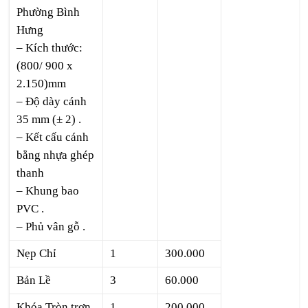
Phường Bình
Hưng
– Kích thước:
(800/ 900 x
2.150)mm
– Độ dày cánh
35 mm (± 2) .
– Kết cấu cánh
bằng nhựa ghép
thanh
– Khung bao
PVC .
– Phủ vân gỗ .
Nẹp Chỉ
1
300.000
Bản Lề
3
60.000
Khóa Tròn trơn
1
200.000