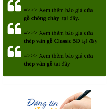
=>>> Xem thêm báo giá
cửa
gỗ chống cháy
tại đây.
=>>>
Xem thêm báo giá
cửa
thép vân gỗ Classic 5D
tại đây
=>>>
Xem thêm báo giá
cửa
thép vân gỗ
tại đây