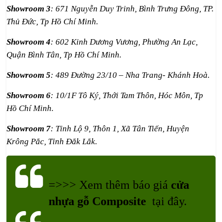
Showroom 3
: 671 Nguyễn Duy Trinh, Bình Trưng Đông, TP.
Thủ Đức, Tp Hồ Chí Minh.
Showroom 4
: 602 Kinh Dương Vương, Phường An Lạc,
Quận Bình Tân, Tp Hồ Chí Minh.
Showroom 5
: 489 Đường 23/10 – Nha Trang- Khánh Hoà.
Showroom 6
: 10/1F Tô Ký, Thới Tam Thôn, Hóc Môn, Tp
Hồ Chí Minh.
Showroom 7
: Tỉnh Lộ 9, Thôn 1, Xã Tân Tiến, Huyện
Krông Pắc, Tỉnh Đắk Lắk.
=>>> Xem thêm báo giá
cửa
nhựa gỗ Composite
tại đây.