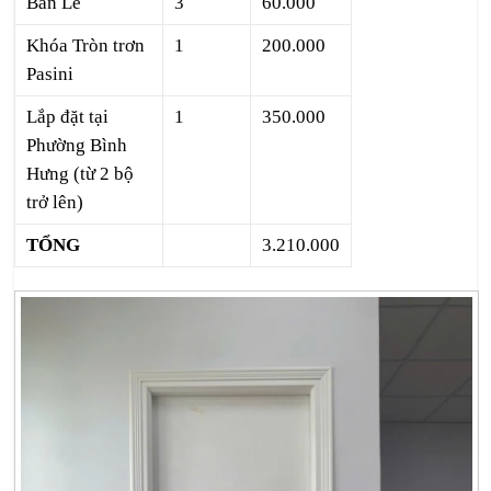
Bản Lề
3
60.000
Khóa Tròn trơn
1
200.000
Pasini
Lắp đặt tại
1
350.000
Phường Bình
Hưng (từ 2 bộ
trở lên)
TỔNG
3.210.000