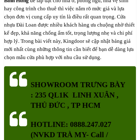
Bình Hưng
để lắp đặt cho nhà ở, phòng ngủ, nhà vệ sinh
hay công trình cho thuê thì việc nắm rõ mức giá và lựa
chọn đơn vị cung cấp uy tín là điều rất quan trọng. Cửa
nhựa Đài Loan được nhiều khách hàng ưa chuộng nhờ thiết
kế đẹp, khả năng chống ẩm tốt, trọng lượng nhẹ và chi phí
hợp lý. Trong bài viết này, Kingdoor sẽ cập nhật bảng giá
mới nhất cùng những thông tin cần biết để bạn dễ dàng lựa
chọn mẫu cửa phù hợp với nhu cầu sử dụng.
SHOWROOM TRƯNG BÀY
: 235 QL1K LINH XUÂN ,
THỦ ĐỨC , TP HCM
HOTLINE: 0888.247.027
(NVKD TRÀ MY- Call /