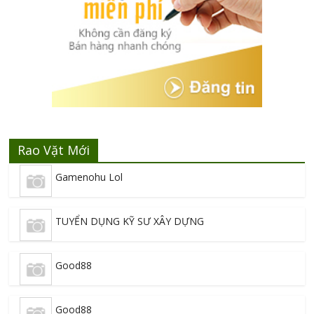
Rao Vặt Mới
Gamenohu Lol
TUYỂN DỤNG KỸ SƯ XÂY DỰNG
Good88
Good88