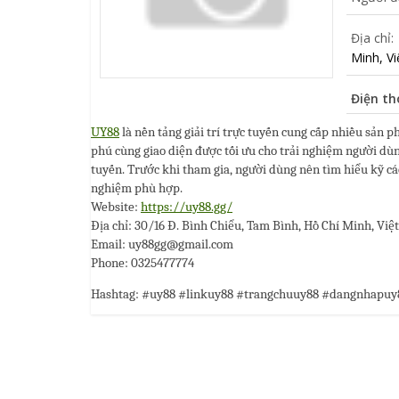
Địa chỉ:
Minh, V
Điện th
UY88
 là nền tảng giải trí trực tuyến cung cấp nhiều sản 
phú cùng giao diện được tối ưu cho trải nghiệm người dùng
tuyến. Trước khi tham gia, người dùng nên tìm hiểu kỹ các
nghiệm phù hợp.
Website:
https://uy88.gg/
Địa chỉ: 30/16 Đ. Bình Chiểu, Tam Bình, Hồ Chí Minh, Vi
Email: uy88gg@gmail.com
Phone: 0325477774
Hashtag: #uy88 #linkuy88 #trangchuuy88 #dangnhapuy