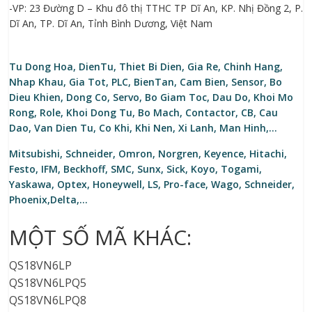
-VP: 23 Đường D – Khu đô thị TTHC TP Dĩ An, KP. Nhị Đồng 2, P.
Dĩ An, TP. Dĩ An, Tỉnh Bình Dương, Việt Nam
Tu Dong Hoa, DienTu, Thiet Bi Dien, Gia Re, Chinh Hang,
Nhap Khau, Gia Tot, PLC, BienTan, Cam Bien, Sensor, Bo
Dieu Khien, Dong Co, Servo, Bo Giam Toc, Dau Do, Khoi Mo
Rong, Role, Khoi Dong Tu, Bo Mach, Contactor, CB, Cau
Dao, Van Dien Tu, Co Khi, Khi Nen, Xi Lanh, Man Hinh,…
Mitsubishi, Schneider, Omron, Norgren, Keyence, Hitachi,
Festo, IFM, Beckhoff, SMC, Sunx, Sick, Koyo, Togami,
Yaskawa, Optex, Honeywell, LS, Pro-face, Wago, Schneider,
Phoenix,Delta,…
MỘT SỐ MÃ KHÁC:
QS18VN6LP
QS18VN6LPQ5
QS18VN6LPQ8